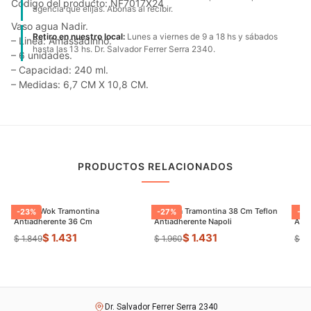
Código del producto: NF7017X24
agencia que elijas. Abonas al recibir.
Vaso agua Nadir.
Retiro en nuestro local:
Lunes a viernes de 9 a 18 hs y sábados
– Linea: Amassadinho.
hasta las 13 hs. Dr. Salvador Ferrer Serra 2340.
– 6 unidades.
– Capacidad: 240 ml.
– Medidas: 6,7 CM X 10,8 CM.
PRODUCTOS RELACIONADOS
Sarten Wok Tramontina
Paellera Tramontina 38 Cm Teflon
Sart
-
23
%
-
27
%
-
9
Antiadherente 36 Cm
Antiadherente Napoli
$ 1.431
$ 1.431
$ 1.849
$ 1.960
$ 8
Dr. Salvador Ferrer Serra 2340