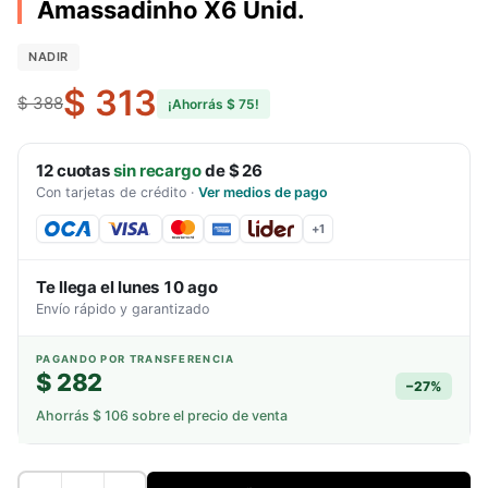
Amassadinho X6 Unid.
NADIR
$ 313
$ 388
¡Ahorrás
$ 75
!
12
cuotas
sin recargo
de
$ 26
Con tarjetas de crédito
·
Ver medios de pago
+
1
Te llega el
lunes 10 ago
Envío rápido y garantizado
PAGANDO POR TRANSFERENCIA
$ 282
−
27
%
Ahorrás
$ 106
sobre el precio de venta