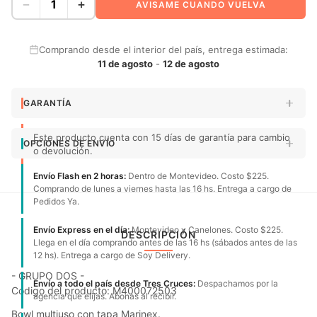
−
+
AVISAME CUANDO VUELVA
Comprando desde el interior del país, entrega estimada:
11 de agosto
-
12 de agosto
GARANTÍA
Este producto cuenta con 15 días de garantía para cambio
OPCIONES DE ENVÍO
o devolución.
Envío Flash en 2 horas:
Dentro de Montevideo. Costo $225.
Comprando de lunes a viernes hasta las 16 hs. Entrega a cargo de
Pedidos Ya.
Envío Express en el día:
Montevideo y Canelones. Costo $225.
DESCRIPCIÓN
Llega en el día comprando antes de las 16 hs (sábados antes de las
12 hs). Entrega a cargo de Soy Delivery.
- GRUPO DOS -
Envío a todo el país desde Tres Cruces:
Despachamos por la
Código del producto: M400072503
agencia que elijas. Abonas al recibir.
Bowl multiuso con tapa Marinex.