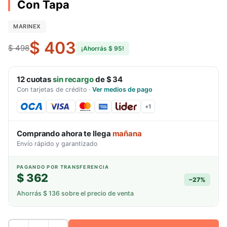
Con Tapa
MARINEX
$ 403
$ 498
¡Ahorrás
$ 95
!
12
cuotas
sin recargo
de
$ 34
Con tarjetas de crédito
·
Ver medios de pago
+
1
Comprando ahora te llega
mañana
Envío rápido y garantizado
PAGANDO POR TRANSFERENCIA
$ 362
−
27
%
Ahorrás
$ 136
sobre el precio de venta