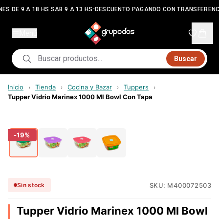
•
ES DE 9 A 18 HS SAB 9 A 13 HS
DESCUENTO PAGANDO CON TRANSFERENC
Menú
Buscar
Inicio
Tienda
Cocina y Bazar
Tuppers
›
›
›
›
Tupper Vidrio Marinex 1000 Ml Bowl Con Tapa
-
19
%
SKU:
M400072503
Sin stock
Tupper Vidrio Marinex 1000 Ml Bowl