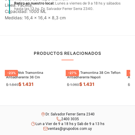
Retiro en nuestro local:
Lunes a viernes de 9 a 18 hs y sábados
Linea: Facilita.
hasta las 13 hs. Dr. Salvador Ferrer Serra 2340.
Capacidad: 1000 ML
Medidas: 16,4 x 16,4 x 8,3 cm
PRODUCTOS RELACIONADOS
Sarten Wok Tramontina
Paellera Tramontina 38 Cm Teflon
Sart
-
23
%
-
27
%
-
9
Antiadherente 36 Cm
Antiadherente Napoli
$ 1.431
$ 1.431
$ 1.849
$ 1.960
$ 8
Dr. Salvador Ferrer Serra 2340
2400 3035
Lun a Vier de 9 a 18 hs y Sab de 9 a 13 hs
ventas@grupodos.com.uy