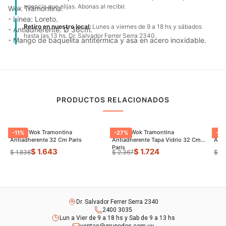
agencia que elijas. Abonas al recibir.
Wok Tramontina.
- Linea: Loreto.
Retiro en nuestro local:
Lunes a viernes de 9 a 18 hs y sábados
- Antiadherente. Ø 36cm.
hasta las 13 hs. Dr. Salvador Ferrer Serra 2340.
- Mango de baquelita antitérmica y asa en acero inoxidable.
PRODUCTOS RELACIONADOS
Sarten Wok Tramontina
Sarten Wok Tramontina
Pael
-
11
%
-
27
%
-
27
Antiadherente 32 Cm Paris
Antiadherente Tapa Vidrio 32 Cm
Anti
Paris
$ 1.643
$ 1.724
$ 1.838
$ 2.367
$ 1.
Dr. Salvador Ferrer Serra 2340
2400 3035
Lun a Vier de 9 a 18 hs y Sab de 9 a 13 hs