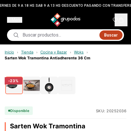
•
ERNES DE 9 A 18 HS SAB 9 A 13 HS
DESCUENTO PAGANDO CON TRANSFERE
Menú
Buscar
Inicio
Tienda
Cocina y Bazar
Woks
›
›
›
›
Sarten Wok Tramontina Antiadherente 36 Cm
-
23
%
SKU:
20252036
Disponible
Sarten Wok Tramontina