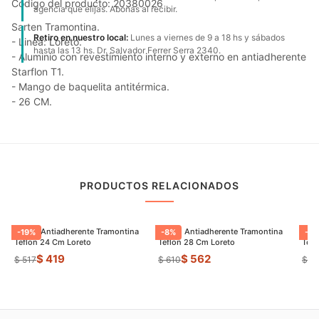
Código del producto: 20380026
agencia que elijas. Abonas al recibir.
Sarten Tramontina.
Retiro en nuestro local:
Lunes a viernes de 9 a 18 hs y sábados
- Linea: Loreto.
hasta las 13 hs. Dr. Salvador Ferrer Serra 2340.
- Aluminio con revestimiento interno y externo en antiadherente
Starflon T1.
- Mango de baquelita antitérmica.
- 26 CM.
PRODUCTOS RELACIONADOS
Sarten Antiadherente Tramontina
Sarten Antiadherente Tramontina
Sart
-
19
%
-
8
%
-
21
Teflon 24 Cm Loreto
Teflon 28 Cm Loreto
Tefl
$ 419
$ 562
$ 517
$ 610
$ 4