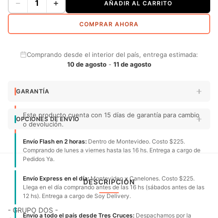
−
+
AÑADIR AL CARRITO
COMPRAR AHORA
Comprando desde el interior del país, entrega estimada:
10 de agosto
-
11 de agosto
GARANTÍA
Este producto cuenta con 15 días de garantía para cambio
OPCIONES DE ENVÍO
o devolución.
Envío Flash en 2 horas:
Dentro de Montevideo. Costo $225.
Comprando de lunes a viernes hasta las 16 hs. Entrega a cargo de
Pedidos Ya.
Envío Express en el día:
Montevideo y Canelones. Costo $225.
DESCRIPCIÓN
Llega en el día comprando antes de las 16 hs (sábados antes de las
12 hs). Entrega a cargo de Soy Delivery.
- GRUPO DOS -
Envío a todo el país desde Tres Cruces:
Despachamos por la