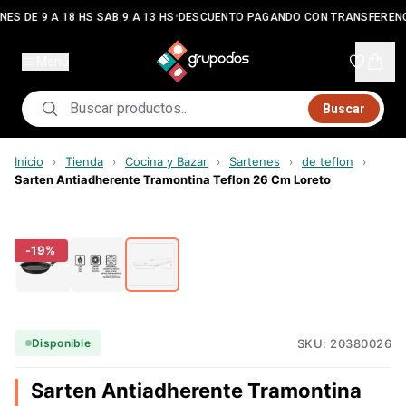
•
NES DE 9 A 18 HS SAB 9 A 13 HS
DESCUENTO PAGANDO CON TRANSFERENC
Menú
Buscar
Inicio
Tienda
Cocina y Bazar
Sartenes
de teflon
›
›
›
›
›
Sarten Antiadherente Tramontina Teflon 26 Cm Loreto
-
19
%
SKU:
20380026
Disponible
Sarten Antiadherente Tramontina