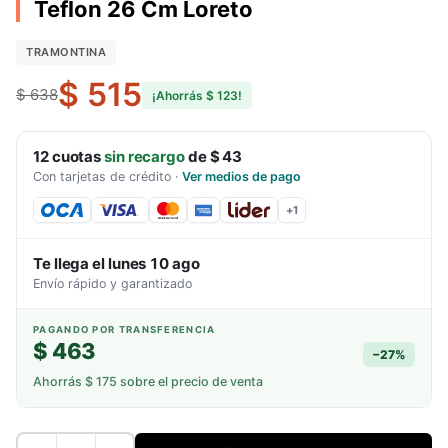
Teflon 26 Cm Loreto
TRAMONTINA
$ 515
$ 638
¡Ahorrás
$ 123
!
12
cuotas
sin recargo
de
$ 43
Con tarjetas de crédito
·
Ver medios de pago
+
1
Te llega el
lunes 10 ago
Envío rápido y garantizado
PAGANDO POR TRANSFERENCIA
$ 463
−
27
%
Ahorrás
$ 175
sobre el precio de venta