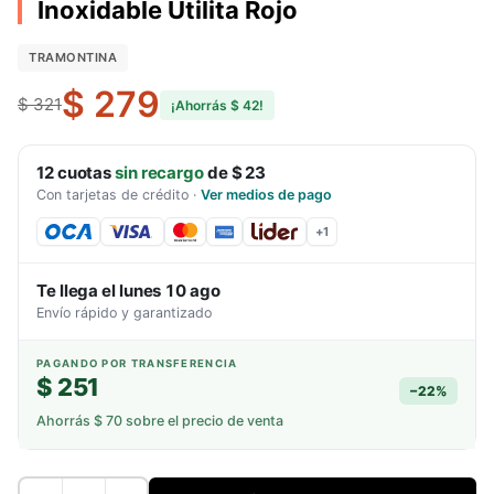
Inoxidable Utilita Rojo
TRAMONTINA
$ 279
$ 321
¡Ahorrás
$ 42
!
12
cuotas
sin recargo
de
$ 23
Con tarjetas de crédito
·
Ver medios de pago
+
1
Te llega el
lunes 10 ago
Envío rápido y garantizado
PAGANDO POR TRANSFERENCIA
$ 251
−
22
%
Ahorrás
$ 70
sobre el precio de venta