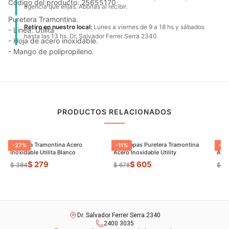
Código del producto: 25655170
agencia que elijas. Abonas al recibir.
Puretera Tramontina.
Retiro en nuestro local:
Lunes a viernes de 9 a 18 hs y sábados
- Linea: Utilita
hasta las 13 hs. Dr. Salvador Ferrer Serra 2340.
- Hoja de acero inoxidable.
- Mango de polipropileno.
PRODUCTOS RELACIONADOS
Puretera Tramontina Acero
Pisa Papas Puretera Tramontina
Sart
-
27
%
-
11
%
-
23
Inoxidable Utilita Blanco
Acero Inoxidable Utility
Anti
$ 279
$ 605
$ 384
$ 678
$ 1.
Dr. Salvador Ferrer Serra 2340
2400 3035