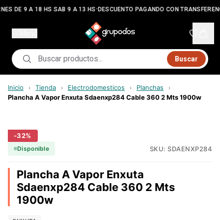
•
NES DE 9 A 18 HS SAB 9 A 13 HS
DESCUENTO PAGANDO CON TRANSFEREN
Menú
Buscar
Inicio
Tienda
Electrodomesticos
Planchas
›
›
›
›
Plancha A Vapor Enxuta Sdaenxp284 Cable 360 2 Mts 1900w
-
32
%
SKU:
SDAENXP284
Disponible
Plancha A Vapor Enxuta
Sdaenxp284 Cable 360 2 Mts
1900w