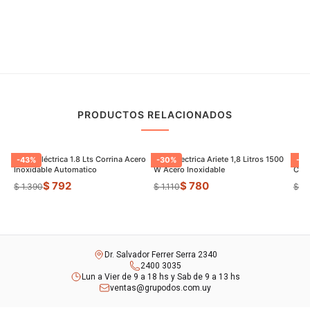
PRODUCTOS RELACIONADOS
Jarrra Eléctrica 1.8 Lts Corrina Acero
Jarra Electrica Ariete 1,8 Litros 1500
Panq
-
43
%
-
30
%
-
22
Inoxidable Automatico
W Acero Inoxidable
Con 
$ 792
$ 780
$ 1.390
$ 1.110
$ 1.
Dr. Salvador Ferrer Serra 2340
2400 3035
Lun a Vier de 9 a 18 hs y Sab de 9 a 13 hs
ventas@grupodos.com.uy