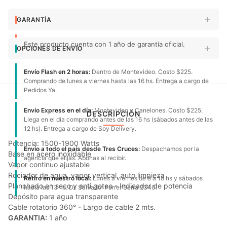
GARANTÍA
Este producto cuenta con 1 año de garantía oficial.
OPCIONES DE ENVÍO
Envío Flash en 2 horas:
Dentro de Montevideo. Costo $225.
Comprando de lunes a viernes hasta las 16 hs. Entrega a cargo de
Pedidos Ya.
Envío Express en el día:
Montevideo y Canelones. Costo $225.
DESCRIPCIÓN
Llega en el día comprando antes de las 16 hs (sábados antes de las
12 hs). Entrega a cargo de Soy Delivery.
Potencia: 1500-1900 Watts
Envío a todo el país desde Tres Cruces:
Despachamos por la
Base en acero inoxidable
agencia que elijas. Abonas al recibir.
Vapor continuo ajustable
Rociador de agua, vapor vertical, auto limpieza
Retiro en nuestro local:
Lunes a viernes de 9 a 18 hs y sábados
Planchado en seco y anti goteo - Indicador de potencia
hasta las 13 hs. Dr. Salvador Ferrer Serra 2340.
Depósito para agua transparente
Cable rotatorio 360° - Largo de cable 2 mts.
GARANTIA:
1 año