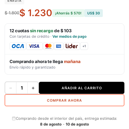
ENXUTA
$ 1.230
$ 1.800
¡Ahorrás
$ 570
!
US$ 30
12
cuotas
sin recargo
de
$ 103
Con tarjetas de crédito
·
Ver medios de pago
+
1
Comprando ahora te llega
mañana
Envío rápido y garantizado
−
+
AÑADIR AL CARRITO
COMPRAR AHORA
Comprando desde el interior del país, entrega estimada:
8 de agosto
-
10 de agosto