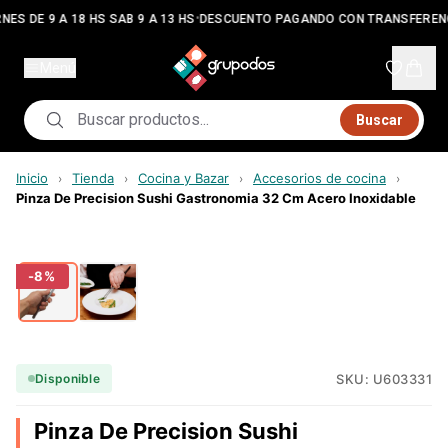
•
NES DE 9 A 18 HS SAB 9 A 13 HS
DESCUENTO PAGANDO CON TRANSFEREN
Menú
Buscar
Inicio
Tienda
Cocina y Bazar
Accesorios de cocina
›
›
›
›
Pinza De Precision Sushi Gastronomia 32 Cm Acero Inoxidable
-
8
%
SKU:
U603331
Disponible
Pinza De Precision Sushi