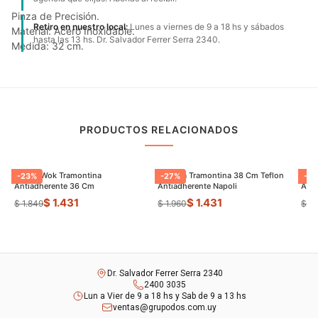
Pinza de Precisión.
Retiro en nuestro local:
Lunes a viernes de 9 a 18 hs y sábados
Material: Acero Inoxidable.
hasta las 13 hs. Dr. Salvador Ferrer Serra 2340.
Medida: 32 cm.
PRODUCTOS RELACIONADOS
Sarten Wok Tramontina
Paellera Tramontina 38 Cm Teflon
Sart
-
23
%
-
27
%
-
9
Antiadherente 36 Cm
Antiadherente Napoli
$ 1.431
$ 1.431
$ 1.849
$ 1.960
$ 8
Dr. Salvador Ferrer Serra 2340
2400 3035
Lun a Vier de 9 a 18 hs y Sab de 9 a 13 hs
ventas@grupodos.com.uy