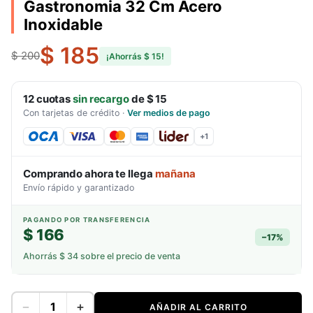
Gastronomia 32 Cm Acero
Inoxidable
$ 185
$ 200
¡Ahorrás
$ 15
!
12
cuotas
sin recargo
de
$ 15
Con tarjetas de crédito
·
Ver medios de pago
+
1
Comprando ahora te llega
mañana
Envío rápido y garantizado
PAGANDO POR TRANSFERENCIA
$ 166
−
17
%
Ahorrás
$ 34
sobre el precio de venta
−
+
AÑADIR AL CARRITO