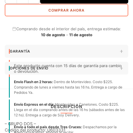
COMPRAR AHORA
Comprando desde el interior del país, entrega estimada:
10 de agosto
-
11 de agosto
GARANTÍA
Este producto cuenta con 15 días de garantía para cambio
OPCIONES DE ENVÍO
o devolución.
Envío Flash en 2 horas:
Dentro de Montevideo. Costo $225.
Comprando de lunes a viernes hasta las 16 hs. Entrega a cargo de
Pedidos Ya.
Envío Express en el día:
Montevideo y Canelones. Costo $225.
DESCRIPCIÓN
Llega en el día comprando antes de las 16 hs (sábados antes de las
12 hs). Entrega a cargo de Soy Delivery.
– GRUPO DOS –
Envío a todo el país desde Tres Cruces:
Despachamos por la
Código del producto: U603331
agencia que elijas. Abonas al recibir.