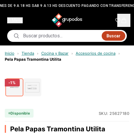
•
ES DE 9 A 18 HS SAB 9 A 13 HS
DESCUENTO PAGANDO CON TRANSFERENC
Menú
Buscar
Inicio
Tienda
Cocina y Bazar
Accesorios de cocina
›
›
›
›
Pela Papas Tramontina Utilita
-
1
%
SKU:
25627180
Disponible
Pela Papas Tramontina Utilita