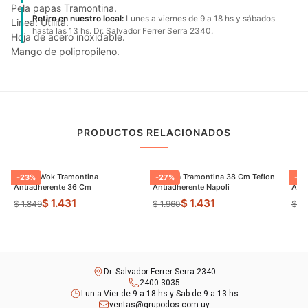
Pela papas Tramontina.
Retiro en nuestro local:
Lunes a viernes de 9 a 18 hs y sábados
Linea: Utilita.
hasta las 13 hs. Dr. Salvador Ferrer Serra 2340.
Hoja de acero inoxidable.
Mango de polipropileno.
PRODUCTOS RELACIONADOS
Sarten Wok Tramontina
Paellera Tramontina 38 Cm Teflon
Sart
-
23
%
-
27
%
-
9
Antiadherente 36 Cm
Antiadherente Napoli
$ 1.431
$ 1.431
$ 1.849
$ 1.960
$ 8
Dr. Salvador Ferrer Serra 2340
2400 3035
Lun a Vier de 9 a 18 hs y Sab de 9 a 13 hs
ventas@grupodos.com.uy