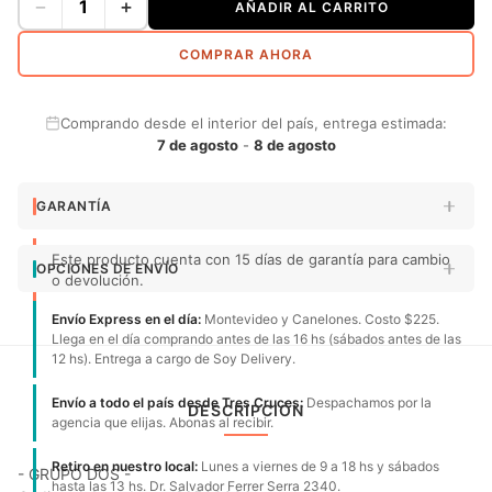
−
+
AÑADIR AL CARRITO
COMPRAR AHORA
Comprando desde el interior del país, entrega estimada:
7 de agosto
-
8 de agosto
GARANTÍA
Este producto cuenta con 15 días de garantía para cambio
OPCIONES DE ENVÍO
o devolución.
Envío Express en el día:
Montevideo y Canelones. Costo $225.
Llega en el día comprando antes de las 16 hs (sábados antes de las
12 hs). Entrega a cargo de Soy Delivery.
Envío a todo el país desde Tres Cruces:
Despachamos por la
DESCRIPCIÓN
agencia que elijas. Abonas al recibir.
Retiro en nuestro local:
Lunes a viernes de 9 a 18 hs y sábados
- GRUPO DOS -
hasta las 13 hs. Dr. Salvador Ferrer Serra 2340.