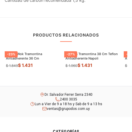
Cantidad de carbón recomendada 1,5 kg.
PRODUCTOS RELACIONADOS
Sarten Wok Tramontina
Paellera Tramontina 38 Cm Teflon
Sart
-
23
%
-
27
%
-
9
Antiadherente 36 Cm
Antiadherente Napoli
$ 1.431
$ 1.431
$ 1.849
$ 1.960
$ 8
Dr. Salvador Ferrer Serra 2340
2400 3035
Lun a Vier de 9 a 18 hs y Sab de 9 a 13 hs
ventas@grupodos.com.uy
CATEGORÍAS