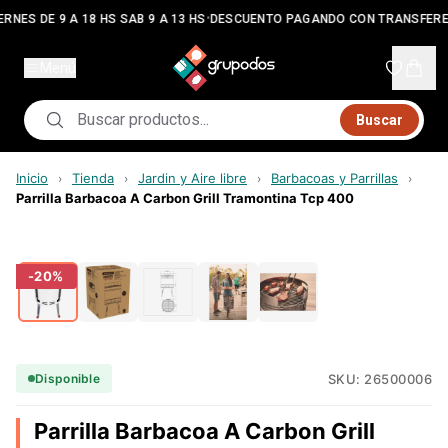
•
RNES DE 9 A 18 HS SAB 9 A 13 HS
DESCUENTO PAGANDO CON TRANSFERE
Menú
Buscar
Inicio
Tienda
Jardin y Aire libre
Barbacoas y Parrillas
›
›
›
›
Parrilla Barbacoa A Carbon Grill Tramontina Tcp 400
-
20
%
SKU:
26500006
Disponible
Parrilla Barbacoa A Carbon Grill