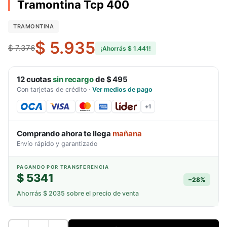
Tramontina Tcp 400
TRAMONTINA
$ 5.935
$ 7.376
¡Ahorrás
$ 1.441
!
12
cuotas
sin recargo
de
$ 495
Con tarjetas de crédito
·
Ver medios de pago
+
1
Comprando ahora te llega
mañana
Envío rápido y garantizado
PAGANDO POR TRANSFERENCIA
$ 5341
−
28
%
Ahorrás
$ 2035
sobre el precio de venta