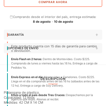
COMPRAR AHORA
Comprando desde el interior del país, entrega estimada:
8 de agosto
-
10 de agosto
GARANTÍA
Este producto cuenta con 15 días de garantía para cambio
OPCIONES DE ENVÍO
o devolución.
Envío Flash en 2 horas:
Dentro de Montevideo. Costo $225.
Comprando de lunes a viernes hasta las 16 hs. Entrega a cargo de
Pedidos Ya.
Envío Express en el día:
Montevideo y Canelones. Costo $225.
DESCRIPCIÓN
Llega en el día comprando antes de las 16 hs (sábados antes de las
12 hs). Entrega a cargo de Soy Delivery.
Plalangana de plastico.
Envío a todo el país desde Tres Cruces:
Despachamos por la
Capacidad: 12 litros
agencia que elijas. Abonas al recibir.
Medidas: 42 CM X 14 CM