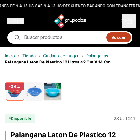
•
NES DE 9 A 18 HS SAB 9 A 13 HS
DESCUENTO PAGANDO CON TRANSFEREN
Menú
Buscar
Inicio
Tienda
Cuidado del hogar
Palanganas
›
›
›
›
Palangana Laton De Plastico 12 Litros 42 Cm X 14 Cm
-
34
%
SKU:
1241
Disponible
Palangana Laton De Plastico 12