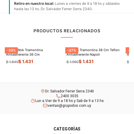
Retiro en nuestro local:
Lunes a viernes de 9 a 18 hs y sábados
hasta las 13 hs. Dr. Salvador Ferrer Serra 2340.
PRODUCTOS RELACIONADOS
Sarten Wok Tramontina
Paellera Tramontina 38 Cm Teflon
Sart
-
23
%
-
27
%
-
9
Antiadherente 36 Cm
Antiadherente Napoli
$ 1.431
$ 1.431
$ 1.849
$ 1.960
$ 8
Dr. Salvador Ferrer Serra 2340
2400 3035
Lun a Vier de 9 a 18 hs y Sab de 9 a 13 hs
ventas@grupodos.com.uy
CATEGORÍAS