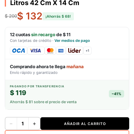
Litros 42 Cm X 14 Cm
$ 132
$ 200
¡Ahorrás
$ 68
!
12
cuotas
sin recargo
de
$ 11
Con tarjetas de crédito
·
Ver medios de pago
+
1
Comprando ahora te llega
mañana
Envío rápido y garantizado
PAGANDO POR TRANSFERENCIA
$ 119
−
41
%
Ahorrás
$ 81
sobre el precio de venta
−
+
AÑADIR AL CARRITO