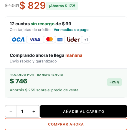
$ 829
$ 1.001
¡Ahorrás
$ 172
!
12
cuotas
sin recargo
de
$ 69
Con tarjetas de crédito
·
Ver medios de pago
+
1
Comprando ahora te llega
mañana
Envío rápido y garantizado
PAGANDO POR TRANSFERENCIA
$ 746
−
25
%
Ahorrás
$ 255
sobre el precio de venta
−
+
AÑADIR AL CARRITO
COMPRAR AHORA