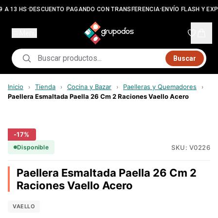
•
•
9 A 13 HS
DESCUENTO PAGANDO CON TRANSFERENCIA
ENVÍO FLASH Y EX
Menú
Buscar
Inicio
Tienda
Cocina y Bazar
Paelleras y Quemadores
›
›
›
›
Paellera Esmaltada Paella 26 Cm 2 Raciones Vaello Acero
-
17
%
SKU:
V0226
Disponible
Paellera Esmaltada Paella 26 Cm 2
Raciones Vaello Acero
VAELLO