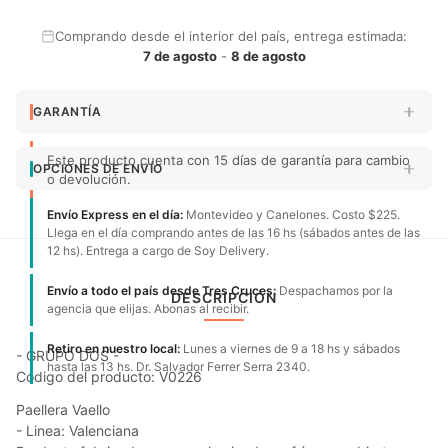
Comprando desde el interior del país, entrega estimada:
7 de agosto
-
8 de agosto
GARANTÍA
Este producto cuenta con 15 días de garantía para cambio
OPCIONES DE ENVÍO
o devolución.
Envío Express en el día:
Montevideo y Canelones. Costo $225.
Llega en el día comprando antes de las 16 hs (sábados antes de las
12 hs). Entrega a cargo de Soy Delivery.
Envío a todo el país desde Tres Cruces:
Despachamos por la
DESCRIPCIÓN
agencia que elijas. Abonas al recibir.
Retiro en nuestro local:
Lunes a viernes de 9 a 18 hs y sábados
- GRUPO DOS -
hasta las 13 hs. Dr. Salvador Ferrer Serra 2340.
Código del producto: V0226
Paellera Vaello
- Linea: Valenciana