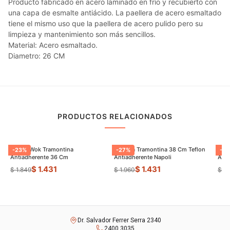
Producto fabricado en acero laminado en frío y recubierto con
una capa de esmalte antiácido. La paellera de acero esmaltado
tiene el mismo uso que la paellera de acero pulido pero su
limpieza y mantenimiento son más sencillos.
Material: Acero esmaltado.
Diametro: 26 CM
PRODUCTOS RELACIONADOS
Sarten Wok Tramontina
Paellera Tramontina 38 Cm Teflon
Sart
-
23
%
-
27
%
-
9
Antiadherente 36 Cm
Antiadherente Napoli
$ 1.431
$ 1.431
$ 1.849
$ 1.960
$ 8
Dr. Salvador Ferrer Serra 2340
2400 3035