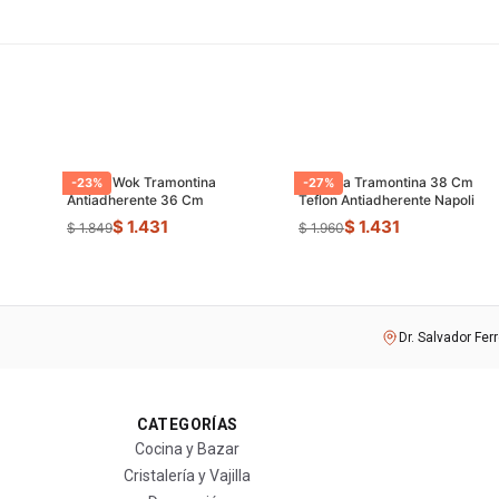
Sarten Wok Tramontina
Paellera Tramontina 38 Cm
-
23
%
-
27
%
Antiadherente 36 Cm
Teflon Antiadherente Napoli
$ 1.431
$ 1.431
$ 1.849
$ 1.960
Dr. Salvador Fer
CATEGORÍAS
Cocina y Bazar
Cristalería y Vajilla