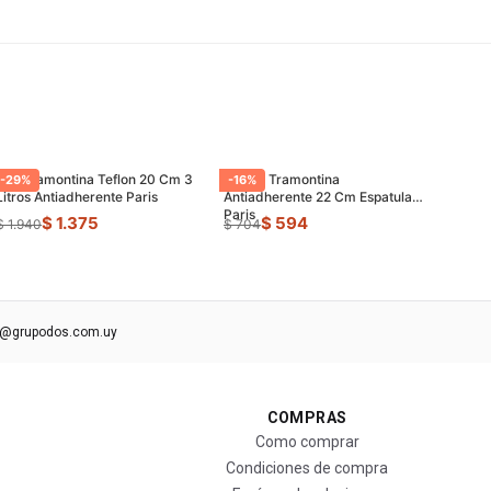
Olla Tramontina Teflon 20 Cm 3
Sarten Tramontina
-
29
%
-
16
%
Litros Antiadherente Paris
Antiadherente 22 Cm Espatula
Paris
$ 1.375
$ 594
$ 1.940
$ 704
s@grupodos.com.uy
COMPRAS
Como comprar
Condiciones de compra