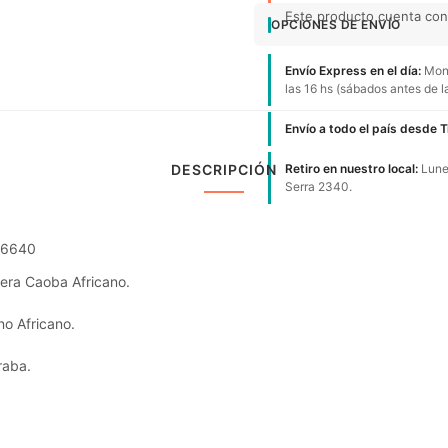
Este producto cuenta con 
OPCIONES DE ENVÍO
Envío Express en el día:
Mont
las 16 hs (sábados antes de l
Envío a todo el país desde 
DESCRIPCIÓN
Retiro en nuestro local:
Lunes
Serra 2340.
86640
era Caoba Africano.
o Africano.
raba.