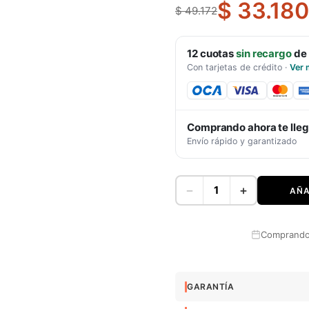
$ 33.180
$ 49.172
12
cuotas
sin recargo
de
Con tarjetas de crédito
·
Ver 
Comprando ahora te lle
Envío rápido y garantizado
−
+
AÑA
Comprando 
GARANTÍA