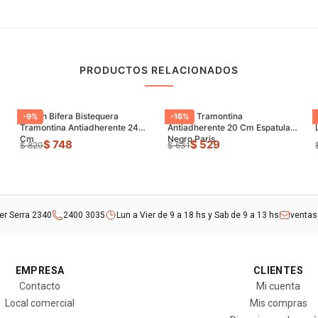
PRODUCTOS RELACIONADOS
Sarten Bifera Bistequera
Sarten Tramontina
-
9
%
-
16
%
Tramontina Antiadherente 24
Antiadherente 20 Cm Espatula
Cm
Negro Paris
$ 748
$ 529
$ 820
$ 631
rer Serra 2340
2400 3035
Lun a Vier de 9 a 18 hs y Sab de 9 a 13 hs
venta
EMPRESA
CLIENTES
Contacto
Mi cuenta
Local comercial
Mis compras