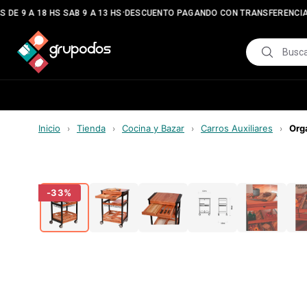
•
•
DE 9 A 18 HS SAB 9 A 13 HS
DESCUENTO PAGANDO CON TRANSFERENCIA
Inicio
Tienda
Cocina y Bazar
Carros Auxiliares
Org
›
›
›
›
-
33
%