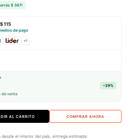
horrás
$ 367
!
$ 115
medios de pago
+
1
A
−
29
%
o de venta
DIR AL CARRITO
COMPRAR AHORA
desde el interior del país, entrega estimada: