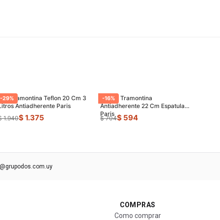
Olla Tramontina Teflon 20 Cm 3
Sarten Tramontina
-
29
%
-
16
%
Litros Antiadherente Paris
Antiadherente 22 Cm Espatula
Paris
$ 1.375
$ 594
$ 1.940
$ 704
s@grupodos.com.uy
COMPRAS
Como comprar