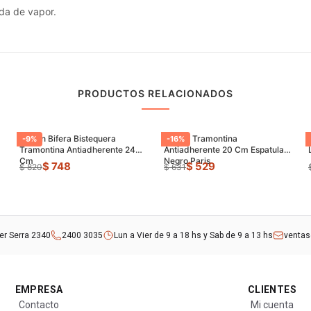
ida de vapor.
PRODUCTOS RELACIONADOS
Sarten Bifera Bistequera
Sarten Tramontina
-
9
%
-
16
%
Tramontina Antiadherente 24
Antiadherente 20 Cm Espatula
Cm
Negro Paris
$ 748
$ 529
$ 820
$ 631
rer Serra 2340
2400 3035
Lun a Vier de 9 a 18 hs y Sab de 9 a 13 hs
venta
EMPRESA
CLIENTES
Contacto
Mi cuenta