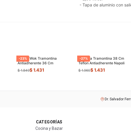
- Tapa de aluminio con sal
Sarten Wok Tramontina
Paellera Tramontina 38 Cm
-
23
%
-
27
%
Antiadherente 36 Cm
Teflon Antiadherente Napoli
$ 1.431
$ 1.431
$ 1.849
$ 1.960
Dr. Salvador Fer
CATEGORÍAS
Cocina y Bazar