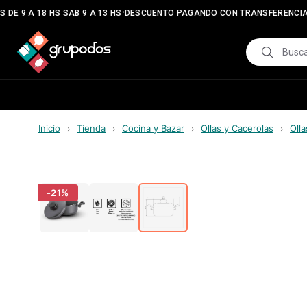
•
•
DE 9 A 18 HS SAB 9 A 13 HS
DESCUENTO PAGANDO CON TRANSFERENCIA
Inicio
Tienda
Cocina y Bazar
Ollas y Cacerolas
Olla
›
›
›
›
-
21
%