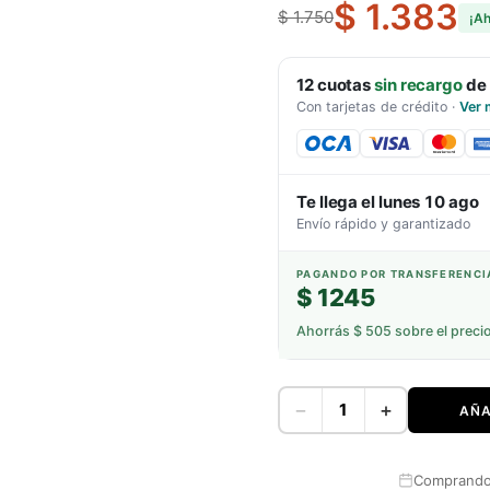
$ 1.383
$ 1.750
¡A
12
cuotas
sin recargo
de
Con tarjetas de crédito
·
Ver 
Te llega el
lunes 10 ago
Envío rápido y garantizado
PAGANDO POR TRANSFERENCI
$ 1245
Ahorrás
$ 505
sobre el preci
−
+
AÑA
Comprando 