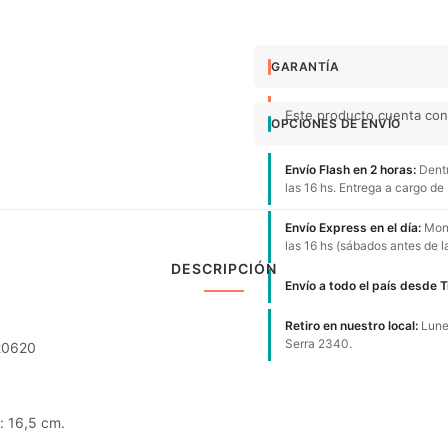
GARANTÍA
Este producto cuenta con 
OPCIONES DE ENVÍO
Envío Flash en 2 horas:
Dentr
las 16 hs. Entrega a cargo de
Envío Express en el día:
Mont
las 16 hs (sábados antes de l
DESCRIPCIÓN
Envío a todo el país desde 
Retiro en nuestro local:
Lunes
Serra 2340.
20620
: 16,5 cm.