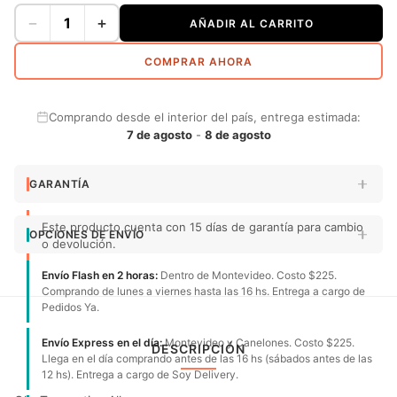
−
+
AÑADIR AL CARRITO
COMPRAR AHORA
Comprando desde el interior del país, entrega estimada:
7 de agosto
-
8 de agosto
GARANTÍA
Este producto cuenta con 15 días de garantía para cambio
OPCIONES DE ENVÍO
o devolución.
Envío Flash en 2 horas:
Dentro de Montevideo. Costo $225.
Comprando de lunes a viernes hasta las 16 hs. Entrega a cargo de
Pedidos Ya.
Envío Express en el día:
Montevideo y Canelones. Costo $225.
DESCRIPCIÓN
Llega en el día comprando antes de las 16 hs (sábados antes de las
12 hs). Entrega a cargo de Soy Delivery.