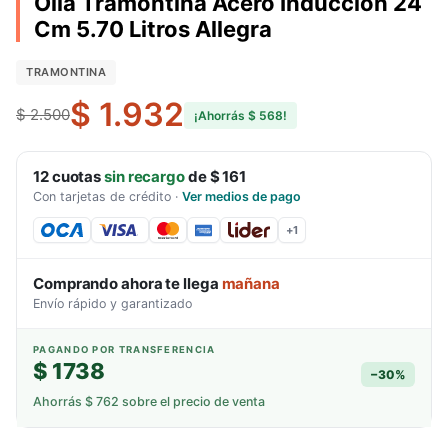
Olla Tramontina Acero Induccion 24
Cm 5.70 Litros Allegra
TRAMONTINA
$ 1.932
$ 2.500
¡Ahorrás
$ 568
!
12
cuotas
sin recargo
de
$ 161
Con tarjetas de crédito
·
Ver medios de pago
+
1
Comprando ahora te llega
mañana
Envío rápido y garantizado
PAGANDO POR TRANSFERENCIA
$ 1738
−
30
%
Ahorrás
$ 762
sobre el precio de venta