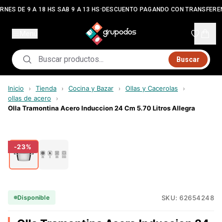
•
RNES DE 9 A 18 HS SAB 9 A 13 HS
DESCUENTO PAGANDO CON TRANSFERE
Menú
Buscar
Inicio
Tienda
Cocina y Bazar
Ollas y Cacerolas
›
›
›
›
ollas de acero
›
Olla Tramontina Acero Induccion 24 Cm 5.70 Litros Allegra
-
23
%
SKU:
62654248
Disponible