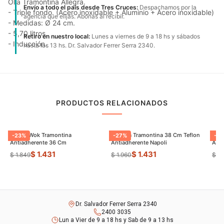
Olla Tramontina Allegra.
Envío a todo el país desde Tres Cruces:
Despachamos por la
- Triple fondo. (Acero inoxidable + Aluminio + Acero inoxidable)
agencia que elijas. Abonas al recibir.
- Medidas: Ø 24 cm.
- 5,70 litros.
Retiro en nuestro local:
Lunes a viernes de 9 a 18 hs y sábados
- Inducción.
hasta las 13 hs. Dr. Salvador Ferrer Serra 2340.
PRODUCTOS RELACIONADOS
Sarten Wok Tramontina
Paellera Tramontina 38 Cm Teflon
Sart
-
23
%
-
27
%
-
9
Antiadherente 36 Cm
Antiadherente Napoli
$ 1.431
$ 1.431
$ 1.849
$ 1.960
$ 8
Dr. Salvador Ferrer Serra 2340
2400 3035
Lun a Vier de 9 a 18 hs y Sab de 9 a 13 hs