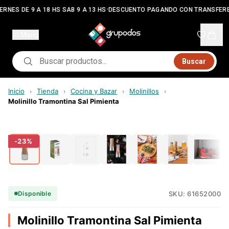
•
ERNES DE 9 A 18 HS SAB 9 A 13 HS
DESCUENTO PAGANDO CON TRANSFERE
Menú
Buscar
Inicio
Tienda
Cocina y Bazar
Molinillos
›
›
›
›
Molinillo Tramontina Sal Pimienta
-
23
%
SKU:
61652000
Disponible
Molinillo Tramontina Sal Pimienta