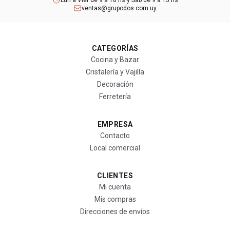
Lun a Vier de 9 a 18 hs y Sab de 9 a 13 hs
ventas@grupodos.com.uy
CATEGORÍAS
Cocina y Bazar
Cristalería y Vajilla
Decoración
Ferretería
EMPRESA
Contacto
Local comercial
CLIENTES
Mi cuenta
Mis compras
Direcciones de envíos