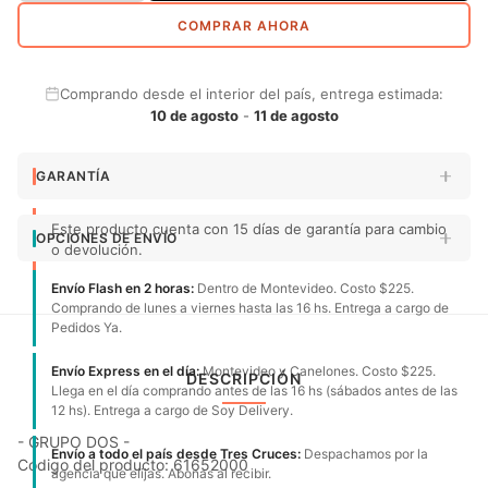
COMPRAR AHORA
Comprando desde el interior del país, entrega estimada:
10 de agosto
-
11 de agosto
GARANTÍA
Este producto cuenta con 15 días de garantía para cambio
OPCIONES DE ENVÍO
o devolución.
Envío Flash en 2 horas:
Dentro de Montevideo. Costo $225.
Comprando de lunes a viernes hasta las 16 hs. Entrega a cargo de
Pedidos Ya.
Envío Express en el día:
Montevideo y Canelones. Costo $225.
DESCRIPCIÓN
Llega en el día comprando antes de las 16 hs (sábados antes de las
12 hs). Entrega a cargo de Soy Delivery.
- GRUPO DOS -
Envío a todo el país desde Tres Cruces:
Despachamos por la
Código del producto: 61652000
agencia que elijas. Abonas al recibir.