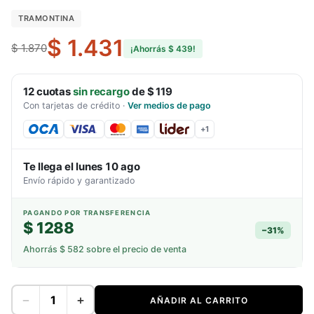
TRAMONTINA
$ 1.431
$ 1.870
¡Ahorrás
$ 439
!
12
cuotas
sin recargo
de
$ 119
Con tarjetas de crédito
·
Ver medios de pago
+
1
Te llega el
lunes 10 ago
Envío rápido y garantizado
PAGANDO POR TRANSFERENCIA
$ 1288
−
31
%
Ahorrás
$ 582
sobre el precio de venta
−
+
AÑADIR AL CARRITO