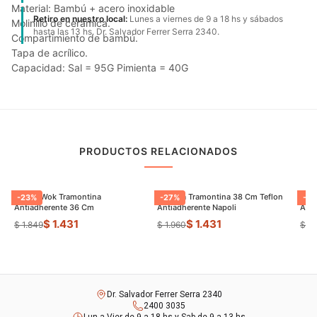
Material: Bambú + acero inoxidable
Retiro en nuestro local:
Lunes a viernes de 9 a 18 hs y sábados
Molinillo de cerámica.
hasta las 13 hs. Dr. Salvador Ferrer Serra 2340.
Compartimiento de bambú.
Tapa de acrílico.
Capacidad: Sal = 95G Pimienta = 40G
PRODUCTOS RELACIONADOS
Sarten Wok Tramontina
Paellera Tramontina 38 Cm Teflon
Sart
-
23
%
-
27
%
-
9
Antiadherente 36 Cm
Antiadherente Napoli
$ 1.431
$ 1.431
$ 1.849
$ 1.960
$ 8
Dr. Salvador Ferrer Serra 2340
2400 3035