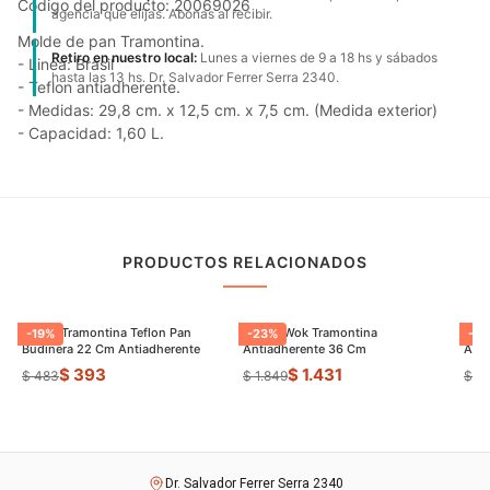
Código del producto: 20069026
agencia que elijas. Abonas al recibir.
Molde de pan Tramontina.
Retiro en nuestro local:
Lunes a viernes de 9 a 18 hs y sábados
- Linea: Brasil
hasta las 13 hs. Dr. Salvador Ferrer Serra 2340.
- Teflon antiadherente.
- Medidas: 29,8 cm. x 12,5 cm. x 7,5 cm. (Medida exterior)
- Capacidad: 1,60 L.
PRODUCTOS RELACIONADOS
Molde Tramontina Teflon Pan
Sarten Wok Tramontina
Pael
-
19
%
-
23
%
-
27
Budinera 22 Cm Antiadherente
Antiadherente 36 Cm
Anti
$ 393
$ 1.431
$ 483
$ 1.849
$ 1.
Dr. Salvador Ferrer Serra 2340