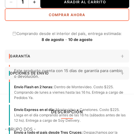
−
+
AÑADIR AL CARRITO
COMPRAR AHORA
Comprando desde el interior del país, entrega estimada:
8 de agosto
-
10 de agosto
GARANTÍA
Este producto cuenta con 15 días de garantía para cambio
OPCIONES DE ENVÍO
o devolución.
Envío Flash en 2 horas:
Dentro de Montevideo. Costo $225.
Comprando de lunes a viernes hasta las 16 hs. Entrega a cargo de
Pedidos Ya.
Envío Express en el día:
Montevideo y Canelones. Costo $225.
DESCRIPCIÓN
Llega en el día comprando antes de las 16 hs (sábados antes de las
12 hs). Entrega a cargo de Soy Delivery.
- GRUPO DOS -
Envío a todo el país desde Tres Cruces:
Despachamos por la