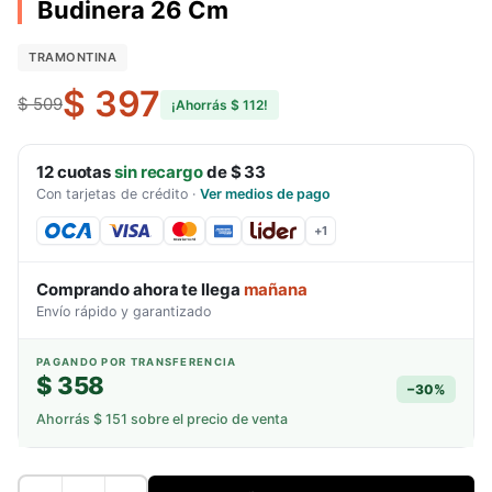
Budinera 26 Cm
TRAMONTINA
$ 397
$ 509
¡Ahorrás
$ 112
!
12
cuotas
sin recargo
de
$ 33
Con tarjetas de crédito
·
Ver medios de pago
+
1
Comprando ahora te llega
mañana
Envío rápido y garantizado
PAGANDO POR TRANSFERENCIA
$ 358
−
30
%
Ahorrás
$ 151
sobre el precio de venta