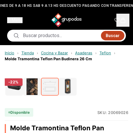
•
NES DE 9 A 18 HS SAB 9 A 13 HS
DESCUENTO PAGANDO CON TRANSFEREN
Menú
Buscar
Inicio
Tienda
Cocina y Bazar
Asaderas
Teflon
›
›
›
›
›
Molde Tramontina Teflon Pan Budinera 26 Cm
-
22
%
SKU:
20069026
Disponible
Molde Tramontina Teflon Pan