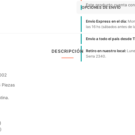
Este producto cuenta con 
OPCIONES DE ENVÍO
Envío Express en el día:
Mont
las 16 hs (sábados antes de l
Envío a todo el país desde 
DESCRIPCIÓN
Retiro en nuestro local:
Lunes
Serra 2340.
002
3 Piezas
tina.
)
)