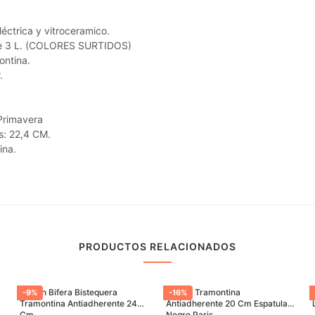
éctrica y vitroceramico.
ble 3 L. (COLORES SURTIDOS)
ontina.
.
 Primavera
s: 22,4 CM.
ina.
PRODUCTOS RELACIONADOS
Sarten Bifera Bistequera
Sarten Tramontina
-
9
%
-
16
%
Tramontina Antiadherente 24
Antiadherente 20 Cm Espatula
Cm
Negro Paris