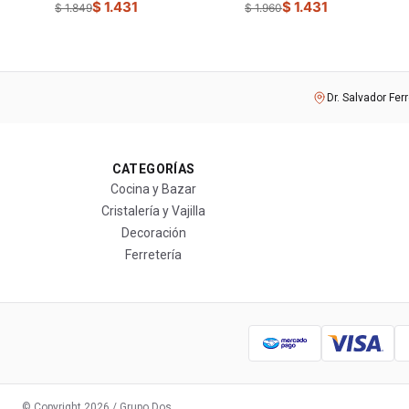
$ 1.431
$ 1.431
$ 1.849
$ 1.960
Dr. Salvador Fer
CATEGORÍAS
Cocina y Bazar
Cristalería y Vajilla
Decoración
Ferretería
© Copyright
2026
/ Grupo Dos