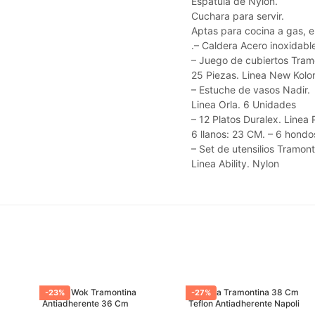
Espatula de Nylon.
Cuchara para servir.
Aptas para cocina a gas, el
.– Caldera Acero inoxida
– Juego de cubiertos Tram
25 Piezas. Linea New Kolor
– Estuche de vasos Nadir.
Linea Orla. 6 Unidades
– 12 Platos Duralex. Linea
6 llanos: 23 CM. – 6 hondo
– Set de utensilios Tramont
Linea Ability. Nylon
Sarten Wok Tramontina
Paellera Tramontina 38 Cm
-
23
%
-
27
%
Antiadherente 36 Cm
Teflon Antiadherente Napoli