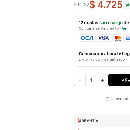
$ 4.725
$ 6.222
¡A
12
cuotas
sin recargo
de
Con tarjetas de crédito
·
Ver 
Comprando ahora te lle
Envío rápido y garantizado
−
+
AÑA
Comprando 
GARANTÍA