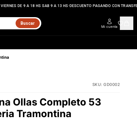
•
IERNES DE 9 A 18 HS SAB 9 A 13 HS
DESCUENTO PAGANDO CON TRANSFER
Buscar
Mi cuenta
ntina
SKU:
GD0002
ina Ollas Completo 53
eria Tramontina