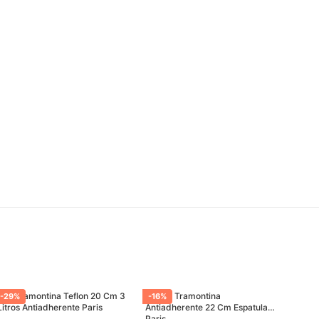
Olla Tramontina Teflon 20 Cm 3
Sarten Tramontina
-
29
%
-
16
%
Litros Antiadherente Paris
Antiadherente 22 Cm Espatula
Paris