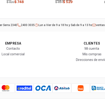
$ 748
$ 529
$ 820
$ 631
rer Serra 2340
2400 3035
Lun a Vier de 9 a 18 hs y Sab de 9 a 13 hs
venta
EMPRESA
CLIENTES
Contacto
Mi cuenta
Local comercial
Mis compras
Direcciones de enví