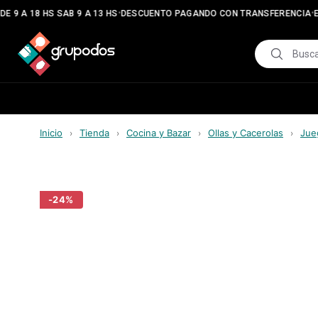
•
•
 9 A 18 HS SAB 9 A 13 HS
DESCUENTO PAGANDO CON TRANSFERENCIA
EN
Inicio
Tienda
Cocina y Bazar
Ollas y Cacerolas
Jue
›
›
›
›
-
24
%