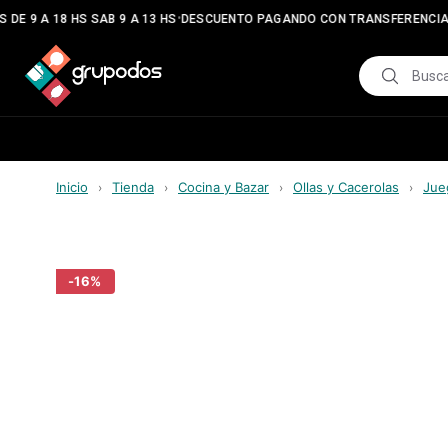
•
•
DE 9 A 18 HS SAB 9 A 13 HS
DESCUENTO PAGANDO CON TRANSFERENCIA
Inicio
Tienda
Cocina y Bazar
Ollas y Cacerolas
Jue
›
›
›
›
-
16
%