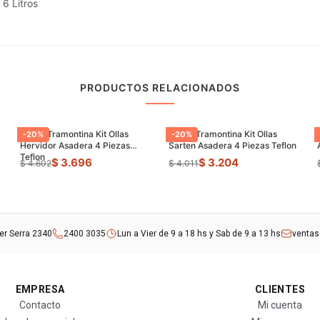
6 Litros
PRODUCTOS RELACIONADOS
Juego Tramontina Kit Ollas
Juego Tramontina Kit Ollas
-
20
%
-
20
%
Hervidor Asadera 4 Piezas
Sarten Asadera 4 Piezas Teflon
Teflon
$ 3.696
$ 3.204
$ 4.602
$ 4.011
rer Serra 2340
2400 3035
Lun a Vier de 9 a 18 hs y Sab de 9 a 13 hs
venta
EMPRESA
CLIENTES
Contacto
Mi cuenta