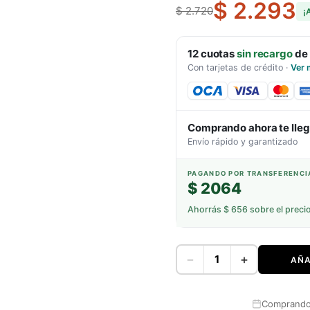
$ 2.293
$ 2.720
¡
12
cuotas
sin recargo
de
Con tarjetas de crédito
·
Ver 
Comprando ahora te lle
Envío rápido y garantizado
PAGANDO POR TRANSFERENCI
$ 2064
Ahorrás
$ 656
sobre el preci
−
+
AÑA
Comprando 