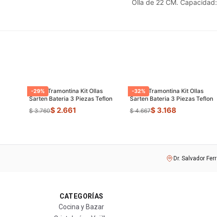
Olla de 22 CM. Capacidad: 
Juego Tramontina Kit Ollas
Juego Tramontina Kit Ollas
-
29
%
-
32
%
Sarten Bateria 3 Piezas Teflon
Sarten Bateria 3 Piezas Teflon
$ 2.661
$ 3.168
$ 3.760
$ 4.667
Dr. Salvador Fer
CATEGORÍAS
Cocina y Bazar