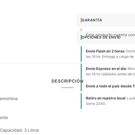
GARANTÍA
Este producto cuenta con 
OPCIONES DE ENVÍO
Envío Flash en 2 horas:
Dentr
las 16 hs. Entrega a cargo de
Envío Express en el día:
Mont
las 16 hs (sábados antes de l
DESCRIPCIÓN
Envío a todo el país desde 
ramontina
Retiro en nuestro local:
Lunes
Serra 2340.
ente
Capacidad: 3 Litros