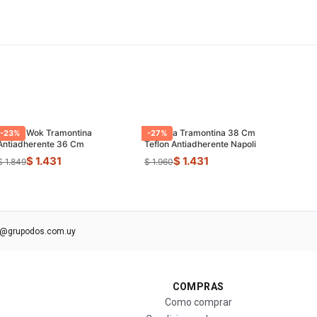
Sarten Wok Tramontina
Paellera Tramontina 38 Cm
-
23
%
-
27
%
Antiadherente 36 Cm
Teflon Antiadherente Napoli
$ 1.431
$ 1.431
$ 1.849
$ 1.960
s@grupodos.com.uy
COMPRAS
Como comprar