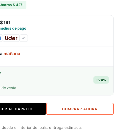
Ahorrás
$ 427
!
$ 191
medios de pago
+
1
ga
mañana
A
−
24
%
o de venta
DIR AL CARRITO
COMPRAR AHORA
desde el interior del país, entrega estimada: