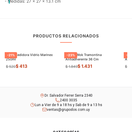
- Medidas: 27 x 27 x 13.1 cm
PRODUCTOS RELACIONADOS
Jarra Medidora Vidrio Marinex
Sarten Wok Tramontina
Pael
-
21
%
-
23
%
-
27
250ml
Antiadherente 36 Cm
Anti
$ 413
$ 1.431
$ 520
$ 1.849
$ 1.
Dr. Salvador Ferrer Serra 2340
2400 3035
Lun a Vier de 9 a 18 hs y Sab de 9 a 13 hs
ventas@grupodos.com.uy