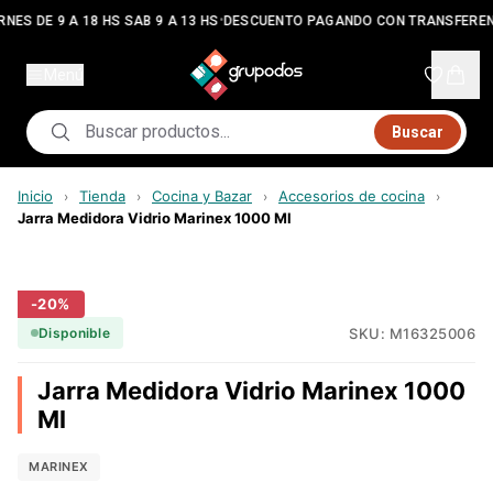
•
NES DE 9 A 18 HS SAB 9 A 13 HS
DESCUENTO PAGANDO CON TRANSFEREN
Menú
Buscar
Inicio
Tienda
Cocina y Bazar
Accesorios de cocina
›
›
›
›
Jarra Medidora Vidrio Marinex 1000 Ml
-
20
%
SKU:
M16325006
Disponible
Jarra Medidora Vidrio Marinex 1000
Ml
MARINEX