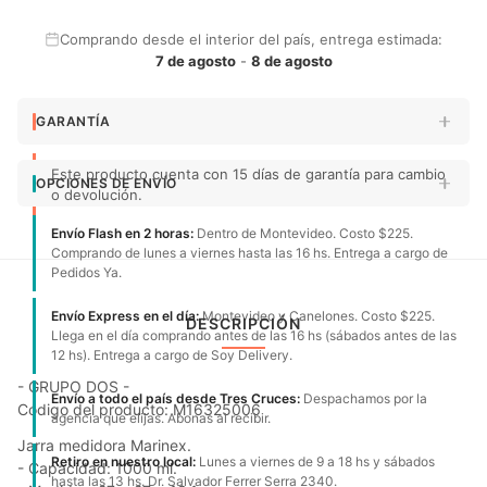
Comprando desde el interior del país, entrega estimada:
7 de agosto
-
8 de agosto
GARANTÍA
Este producto cuenta con 15 días de garantía para cambio
OPCIONES DE ENVÍO
o devolución.
Envío Flash en 2 horas:
Dentro de Montevideo. Costo $225.
Comprando de lunes a viernes hasta las 16 hs. Entrega a cargo de
Pedidos Ya.
Envío Express en el día:
Montevideo y Canelones. Costo $225.
DESCRIPCIÓN
Llega en el día comprando antes de las 16 hs (sábados antes de las
12 hs). Entrega a cargo de Soy Delivery.
- GRUPO DOS -
Envío a todo el país desde Tres Cruces:
Despachamos por la
Código del producto: M16325006
agencia que elijas. Abonas al recibir.
Jarra medidora Marinex.
Retiro en nuestro local:
Lunes a viernes de 9 a 18 hs y sábados
- Capacidad: 1000 ml.
hasta las 13 hs. Dr. Salvador Ferrer Serra 2340.