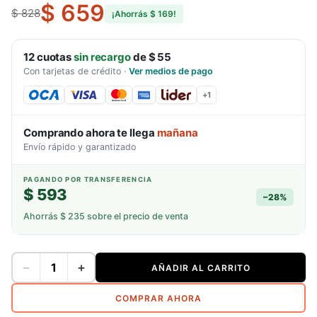
$ 659
$ 828
¡Ahorrás
$ 169
!
12
cuotas
sin recargo
de
$ 55
Con tarjetas de crédito
·
Ver medios de pago
+
1
Comprando ahora te llega
mañana
Envío rápido y garantizado
PAGANDO POR TRANSFERENCIA
$ 593
−
28
%
Ahorrás
$ 235
sobre el precio de venta
−
+
AÑADIR AL CARRITO
COMPRAR AHORA