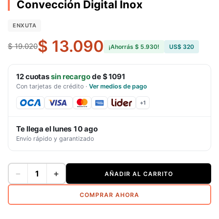
Convección Digital Inox
ENXUTA
$ 13.090
$ 19.020
¡Ahorrás
$ 5.930
!
US$ 320
12
cuotas
sin recargo
de
$ 1091
Con tarjetas de crédito
·
Ver medios de pago
+
1
Te llega el
lunes 10 ago
Envío rápido y garantizado
−
+
AÑADIR AL CARRITO
COMPRAR AHORA