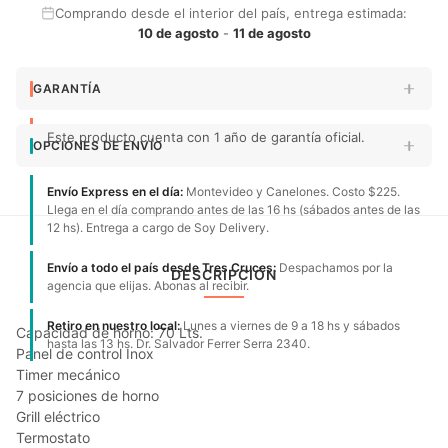
Comprando desde el interior del país, entrega estimada:
10 de agosto
-
11 de agosto
GARANTÍA
Este producto cuenta con 1 año de garantía oficial.
OPCIONES DE ENVÍO
Envío Express en el día:
Montevideo y Canelones. Costo $225.
Llega en el día comprando antes de las 16 hs (sábados antes de las
12 hs). Entrega a cargo de Soy Delivery.
Envío a todo el país desde Tres Cruces:
Despachamos por la
DESCRIPCIÓN
agencia que elijas. Abonas al recibir.
Retiro en nuestro local:
Lunes a viernes de 9 a 18 hs y sábados
Capacidad de horno: 70 Lts.
hasta las 13 hs. Dr. Salvador Ferrer Serra 2340.
Panel de control Inox
Timer mecánico
7 posiciones de horno
Grill eléctrico
Termostato