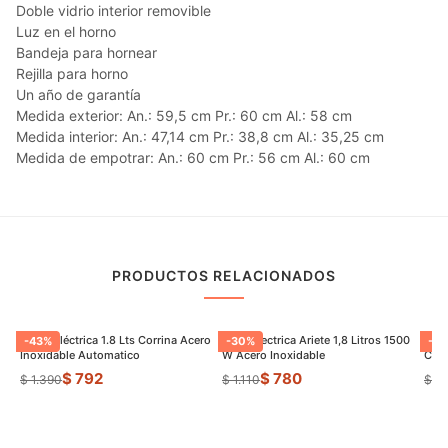
Doble vidrio interior removible
Luz en el horno
Bandeja para hornear
Rejilla para horno
Un año de garantía
Medida exterior: An.: 59,5 cm Pr.: 60 cm Al.: 58 cm
Medida interior: An.: 47,14 cm Pr.: 38,8 cm Al.: 35,25 cm
Medida de empotrar: An.: 60 cm Pr.: 56 cm Al.: 60 cm
PRODUCTOS RELACIONADOS
Jarrra Eléctrica 1.8 Lts Corrina Acero
Jarra Electrica Ariete 1,8 Litros 1500
Panq
-
43
%
-
30
%
-
22
Inoxidable Automatico
W Acero Inoxidable
Con 
$ 792
$ 780
$ 1.390
$ 1.110
$ 1.