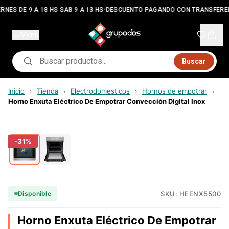
•
RNES DE 9 A 18 HS SAB 9 A 13 HS
DESCUENTO PAGANDO CON TRANSFERE
Menú
Buscar
Inicio
Tienda
Electrodomesticos
Hornos de empotrar
›
›
›
›
Horno Enxuta Eléctrico De Empotrar Convección Digital Inox
-
31
%
SKU:
HEENX5500
Disponible
Horno Enxuta Eléctrico De Empotrar