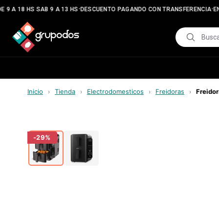
•
•
9 A 18 HS SAB 9 A 13 HS
DESCUENTO PAGANDO CON TRANSFERENCIA
ENV
Inicio
Tienda
Electrodomesticos
Freidoras
Freidor
›
›
›
›
-
29
%