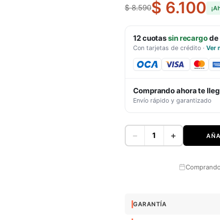
$ 6.100
$ 8.590
¡A
12
cuotas
sin recargo
de
Con tarjetas de crédito
·
Ver 
Comprando ahora te lle
Envío rápido y garantizado
−
+
AÑA
Comprando 
GARANTÍA