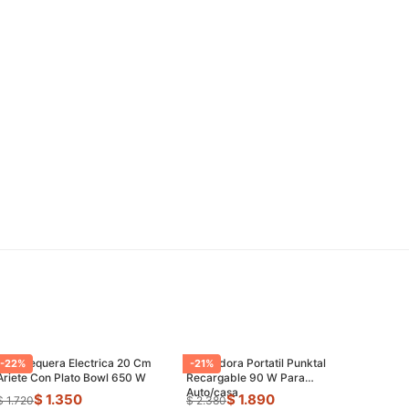
Panquequera Electrica 20 Cm
Aspiradora Portatil Punktal
-
22
%
-
21
%
Ariete Con Plato Bowl 650 W
Recargable 90 W Para
Auto/casa
$ 1.350
$ 1.890
$ 1.720
$ 2.380