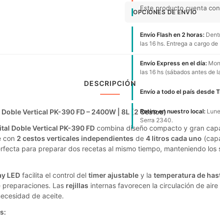
Este producto cuenta con 1
OPCIONES DE ENVÍO
Envío Flash en 2 horas:
Dentr
las 16 hs. Entrega a cargo de
Envío Express en el día:
Mont
las 16 hs (sábados antes de l
DESCRIPCIÓN
Envío a todo el país desde 
al Doble Vertical PK-390 FD – 2400W | 8L (2 Cestos)
Retiro en nuestro local:
Lunes
Serra 2340.
ital Doble Vertical PK-390 FD
combina diseño compacto y gran capa
e con
2 cestos verticales independientes
de
4 litros cada uno
(capa
erfecta para preparar dos recetas al mismo tiempo, manteniendo los
lay LED
facilita el control del
timer ajustable
y la
temperatura de has
e preparaciones. Las
rejillas
internas favorecen la circulación de aire
necesidad de aceite.
s: