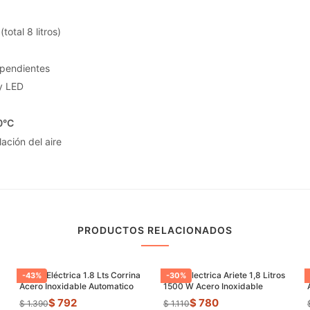
(total 8 litros)
ependientes
ay LED
0°C
lación del aire
PRODUCTOS RELACIONADOS
Jarrra Eléctrica 1.8 Lts Corrina
Jarra Electrica Ariete 1,8 Litros
-
43
%
-
30
%
Acero Inoxidable Automatico
1500 W Acero Inoxidable
$ 792
$ 780
$ 1.390
$ 1.110