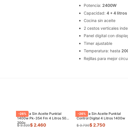
Potencia:
2400W
Capacidad:
4 + 4 litros
Cocina sin aceite
2 cestos verticales ind
Panel digital con displ
Timer ajustable
Temperatura: hasta
20
Rejillas para mejor circu
Freidora Sin Aceite Punktal
Freidora Sin Aceite Punktal
-
26
%
-
26
%
1400w Pk-354 Fm 4 Litros 50-
Control Digital 4 Litros 1400w
200c
$ 2.460
$ 2.750
$ 3.320
$ 3.730