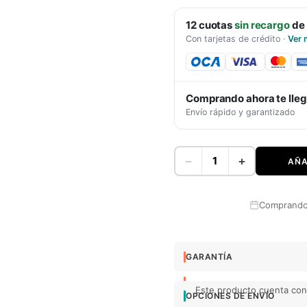
12
cuotas
sin recargo
de
Con tarjetas de crédito
·
Ver 
Comprando ahora te lle
Envío rápido y garantizado
−
+
AÑA
Comprando 
GARANTÍA
Este producto cuenta con 
OPCIONES DE ENVÍO