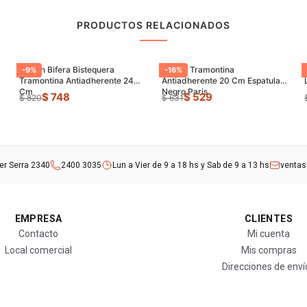
PRODUCTOS RELACIONADOS
Sarten Bifera Bistequera
Sarten Tramontina
-
9
%
-
16
%
Tramontina Antiadherente 24
Antiadherente 20 Cm Espatula
Cm
Negro Paris
$ 748
$ 529
$ 820
$ 631
rer Serra 2340
2400 3035
Lun a Vier de 9 a 18 hs y Sab de 9 a 13 hs
venta
EMPRESA
CLIENTES
Contacto
Mi cuenta
Local comercial
Mis compras
Direcciones de enví