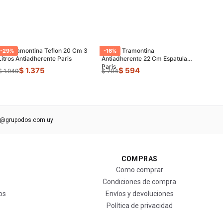
Olla Tramontina Teflon 20 Cm 3
Sarten Tramontina
-
29
%
-
16
%
Litros Antiadherente Paris
Antiadherente 22 Cm Espatula
Paris
$ 1.375
$ 594
$ 1.940
$ 704
s@grupodos.com.uy
COMPRAS
Como comprar
Condiciones de compra
os
Envíos y devoluciones
Política de privacidad