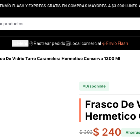
•
NVÍO FLASH Y EXPRESS GRATIS EN COMPRAS MAYORES A $3.000
LUNES A 
Menú
Rastrear pedido
Local comercial
Envío Flash
co De Vidrio Tarro Caramelera Hermetico Conserva 1300 Ml
Disponible
Frasco De 
Hermetico 
$ 240
$ 303
¡Ahorrá