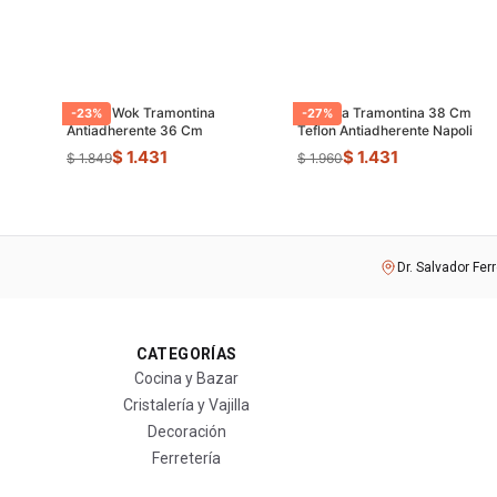
Sarten Wok Tramontina
Paellera Tramontina 38 Cm
-
23
%
-
27
%
Antiadherente 36 Cm
Teflon Antiadherente Napoli
$ 1.431
$ 1.431
$ 1.849
$ 1.960
Dr. Salvador Fer
CATEGORÍAS
Cocina y Bazar
Cristalería y Vajilla
Decoración
Ferretería