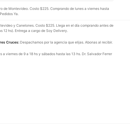
o de Montevideo. Costo $225. Comprando de lunes a viernes hasta
 Pedidos Ya.
evideo y Canelones. Costo $225. Llega en el día comprando antes de
as 12 hs). Entrega a cargo de Soy Delivery.
Tres Cruces:
Despachamos por la agencia que elijas. Abonas al recibir.
 a viernes de 9 a 18 hs y sábados hasta las 13 hs. Dr. Salvador Ferrer