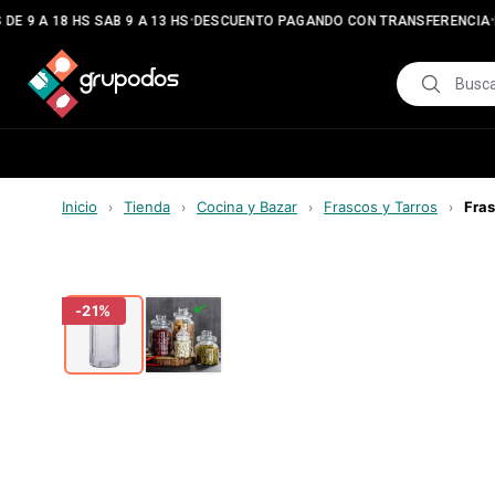
•
•
E 9 A 18 HS SAB 9 A 13 HS
DESCUENTO PAGANDO CON TRANSFERENCIA
E
Inicio
Tienda
Cocina y Bazar
Frascos y Tarros
Fras
›
›
›
›
-
21
%