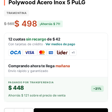
Polywood Acero Inox 5 PuLG
TRAMONTINA
$ 498
$ 569
¡Ahorrás
$ 71
!
12
cuotas
sin recargo
de
$ 42
Con tarjetas de crédito
·
Ver medios de pago
+
1
Comprando ahora te llega
mañana
Envío rápido y garantizado
PAGANDO POR TRANSFERENCIA
$ 448
−
21
%
Ahorrás
$ 121
sobre el precio de venta