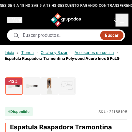
•
ES DE 9 A 18 HS SAB 9 A 13 HS
DESCUENTO PAGANDO CON TRANSFERENC
Menú
Buscar
Inicio
Tienda
Cocina y Bazar
Accesorios de cocina
›
›
›
›
Espatula Raspadora Tramontina Polywood Acero Inox 5 PuLG
-
12
%
SKU:
21166195
Disponible
Espatula Raspadora Tramontina