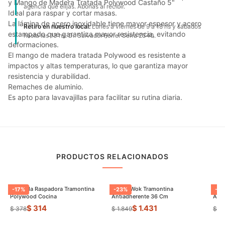
y Mango de Madera Tratada Polywood Castaño 5"
agencia que elijas. Abonas al recibir.
Ideal para raspar y cortar masas.
La lámina de acero inoxidable tiene mayor espesor y acero
Retiro en nuestro local:
Lunes a viernes de 9 a 18 hs y sábados
estampado que garantiza mayor resistencia, evitando
hasta las 13 hs. Dr. Salvador Ferrer Serra 2340.
deformaciones.
El mango de madera tratada Polywood es resistente a
impactos y altas temperaturas, lo que garantiza mayor
resistencia y durabilidad.
Remaches de aluminio.
Es apto para lavavajillas para facilitar su rutina diaria.
PRODUCTOS RELACIONADOS
Espatula Raspadora Tramontina
Sarten Wok Tramontina
Pael
-
17
%
-
23
%
-
27
Polywood Cocina
Antiadherente 36 Cm
Anti
$ 314
$ 1.431
$ 378
$ 1.849
$ 1.