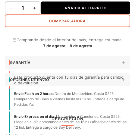
−
+
AÑADIR AL CARRITO
COMPRAR AHORA
Comprando desde el interior del país, entrega estimada:
7 de agosto
-
8 de agosto
GARANTÍA
Este producto cuenta con 15 días de garantía para cambio
OPCIONES DE ENVÍO
o devolución.
Envío Flash en 2 horas:
Dentro de Montevideo. Costo $225.
Comprando de lunes a viernes hasta las 16 hs. Entrega a cargo de
Pedidos Ya.
Envío Express en el día:
Montevideo y Canelones. Costo $225.
DESCRIPCIÓN
Llega en el día comprando antes de las 16 hs (sábados antes de las
12 hs). Entrega a cargo de Soy Delivery.