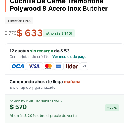
Cuchilla De Carne Tramontina
Polywood 8 Acero Inox Butcher
TRAMONTINA
$ 633
$ 779
¡Ahorrás
$ 146
!
12
cuotas
sin recargo
de
$ 53
Con tarjetas de crédito
·
Ver medios de pago
+
1
Comprando ahora te llega
mañana
Envío rápido y garantizado
PAGANDO POR TRANSFERENCIA
$ 570
−
27
%
Ahorrás
$ 209
sobre el precio de venta