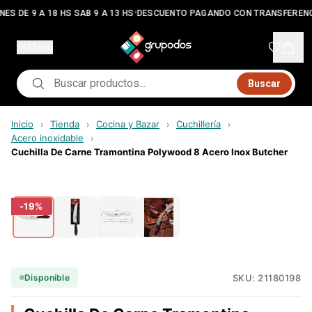
•
ES DE 9 A 18 HS SAB 9 A 13 HS
DESCUENTO PAGANDO CON TRANSFERENC
Menú
Buscar
Inicio
Tienda
Cocina y Bazar
Cuchillería
›
›
›
›
Acero inoxidable
›
Cuchilla De Carne Tramontina Polywood 8 Acero Inox Butcher
-
19
%
SKU:
21180198
Disponible