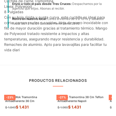
Cuchilla de carne Tramontina
Envío a todo el país desde Tres Cruces:
Despachamos por la
Linea: Polywood
agencia que elijas. Abonas al recibir.
8 Pulgadas
Con su hoja rígida y punta curva, este cuchillo es ideal para
Retiro en nuestro local:
Lunes a viernes de 9 a 18 hs y sábados
cortar carnes crudas o cocidas. Hoja de acero inoxidable con
hasta las 13 hs. Dr. Salvador Ferrer Serra 2340.
filo de mayor duración gracias al tratamiento térmico. Mango
de Polywood tratado resistente a impactos y altas
temperaturas, asegurando mayor resistencia y durabilidad.
Remaches de aluminio. Apto para lavavajillas para facilitar tu
vida diari
PRODUCTOS RELACIONADOS
Sarten Wok Tramontina
Paellera Tramontina 38 Cm Teflon
Sart
-
23
%
-
27
%
-
9
Antiadherente 36 Cm
Antiadherente Napoli
$ 1.431
$ 1.431
$ 1.849
$ 1.960
$ 8