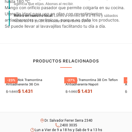
hasta 180 °C.
agencia que elijas. Abonas al recibir.
Mango con orificio pasador que permite colgarla en su cocina.
Utensilio ideal para uso en ollas con revestimientos
Retiro en nuestro local:
Lunes a viernes de 9 a 18 hs y sábados
antiadherentes y cerámicos, porque no daña los productos.
hasta las 13 hs. Dr. Salvador Ferrer Serra 2340.
Se puede llevar al lavavajillas facilitando tu día a día.
PRODUCTOS RELACIONADOS
Sarten Wok Tramontina
Paellera Tramontina 38 Cm Teflon
Sart
-
23
%
-
27
%
-
9
Antiadherente 36 Cm
Antiadherente Napoli
$ 1.431
$ 1.431
$ 1.849
$ 1.960
$ 8
Dr. Salvador Ferrer Serra 2340
2400 3035
Lun a Vier de 9 a 18 hs y Sab de 9 a 13 hs