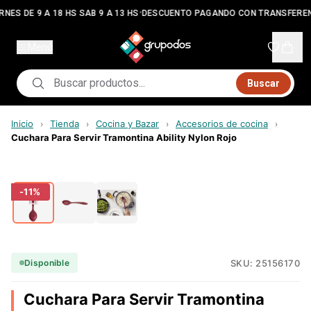
•
RNES DE 9 A 18 HS SAB 9 A 13 HS
DESCUENTO PAGANDO CON TRANSFEREN
Menú
Buscar
Inicio
Tienda
Cocina y Bazar
Accesorios de cocina
›
›
›
›
Cuchara Para Servir Tramontina Ability Nylon Rojo
-
11
%
SKU:
25156170
Disponible
Cuchara Para Servir Tramontina