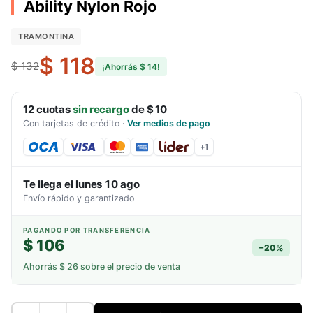
Ability Nylon Rojo
TRAMONTINA
$ 118
$ 132
¡Ahorrás
$ 14
!
12
cuotas
sin recargo
de
$ 10
Con tarjetas de crédito
·
Ver medios de pago
+
1
Te llega el
lunes 10 ago
Envío rápido y garantizado
PAGANDO POR TRANSFERENCIA
$ 106
−
20
%
Ahorrás
$ 26
sobre el precio de venta