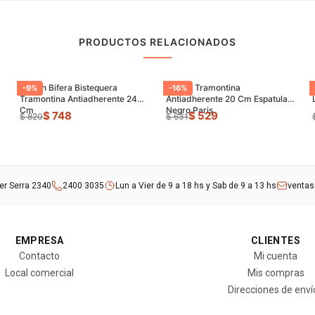
PRODUCTOS RELACIONADOS
Sarten Bifera Bistequera
Sarten Tramontina
-
9
%
-
16
%
Tramontina Antiadherente 24
Antiadherente 20 Cm Espatula
Cm
Negro Paris
$ 748
$ 529
$ 820
$ 631
rer Serra 2340
2400 3035
Lun a Vier de 9 a 18 hs y Sab de 9 a 13 hs
venta
EMPRESA
CLIENTES
Contacto
Mi cuenta
Local comercial
Mis compras
Direcciones de enví