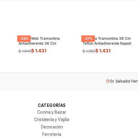
Sarten Wok Tramontina
Paellera Tramontina 38 Cm
-
23
%
-
27
%
Antiadherente 36 Cm
Teflon Antiadherente Napoli
$ 1.431
$ 1.431
$ 1.849
$ 1.960
Dr. Salvador Fer
CATEGORÍAS
Cocina y Bazar
Cristalería y Vajilla
Decoración
Ferretería