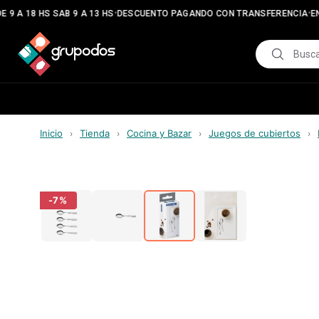
•
•
 9 A 18 HS SAB 9 A 13 HS
DESCUENTO PAGANDO CON TRANSFERENCIA
EN
Inicio
Tienda
Cocina y Bazar
Juegos de cubiertos
›
›
›
›
-
7
%