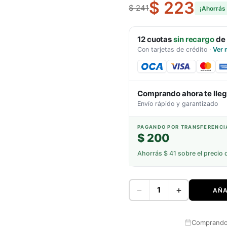
$ 223
$ 241
¡Ahorrás
12
cuotas
sin recargo
de
Con tarjetas de crédito
·
Ver 
Comprando ahora te lle
Envío rápido y garantizado
PAGANDO POR TRANSFERENCI
$ 200
Ahorrás
$ 41
sobre el precio 
−
+
AÑA
Comprando 