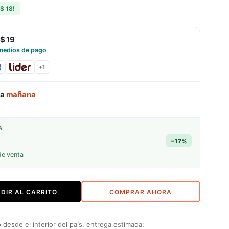
$ 18
!
$ 19
medios de pago
+
1
ga
mañana
A
−
17
%
de venta
DIR AL CARRITO
COMPRAR AHORA
desde el interior del país, entrega estimada: