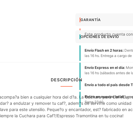
GARANTÍA
Este producto cuenta con 
OPCIONES DE ENVÍO
Envío Flash en 2 horas:
Dentr
las 16 hs. Entrega a cargo de
Envío Express en el día:
Mont
las 16 hs (sábados antes de l
DESCRIPCIÓN
Envío a todo el país desde 
 acompa?a bien a cualquier hora del d?a. La Cuchara para Caf?/Es
Retiro en nuestro local:
Lunes
Serra 2340.
udar? a endulzar y remover tu caf?, adem?s de servirte como unidad
clave para este utensilio. Peque?o y encantador, est? fabricado en ac
siempre la Cuchara para Caf?/Espresso Tramontina en tu cocina!