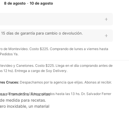
8 de agosto
-
10 de agosto
15 días de garantía para cambio o devolución.
o de Montevideo. Costo $225. Comprando de lunes a viernes hasta
 Pedidos Ya.
evideo y Canelones. Costo $225. Llega en el día comprando antes de
as 12 hs). Entrega a cargo de Soy Delivery.
Tres Cruces:
Despachamos por la agencia que elijas. Abonas al recibir.
presso Tramontina Amazonas
 a viernes de 9 a 18 hs y sábados hasta las 13 hs. Dr. Salvador Ferrer
 de medida para recetas.
ero inoxidable, un material