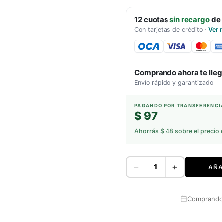
12
cuotas
sin recargo
de
Con tarjetas de crédito
·
Ver 
Comprando ahora te lle
Envío rápido y garantizado
PAGANDO POR TRANSFERENCI
$ 97
Ahorrás
$ 48
sobre el precio 
−
+
AÑA
Comprando 