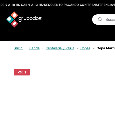
•
•
E 9 A 18 HS SAB 9 A 13 HS
DESCUENTO PAGANDO CON TRANSFERENCIA
E
Inicio
Tienda
Cristalería y Vajilla
Copas
Copa Marti
›
›
›
›
-
26
%