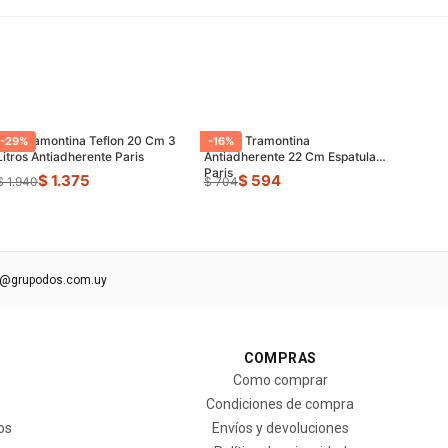
Olla Tramontina Teflon 20 Cm 3
Sarten Tramontina
-
29
%
-
16
%
Litros Antiadherente Paris
Antiadherente 22 Cm Espatula
Paris
$ 1.375
$ 594
$ 1.940
$ 704
s@grupodos.com.uy
COMPRAS
Como comprar
Condiciones de compra
os
Envíos y devoluciones