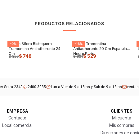
PRODUCTOS RELACIONADOS
Sarten Bifera Bistequera
Sarten Tramontina
-
9
%
-
16
%
Tramontina Antiadherente 24
Antiadherente 20 Cm Espatula
Cm
Negro Paris
$ 748
$ 529
$ 820
$ 631
rer Serra 2340
2400 3035
Lun a Vier de 9 a 18 hs y Sab de 9 a 13 hs
venta
EMPRESA
CLIENTES
Contacto
Mi cuenta
Local comercial
Mis compras
Direcciones de enví