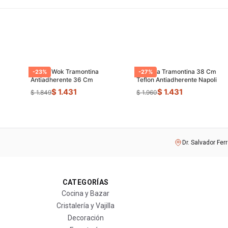
Sarten Wok Tramontina
Paellera Tramontina 38 Cm
-
23
%
-
27
%
Antiadherente 36 Cm
Teflon Antiadherente Napoli
$ 1.431
$ 1.431
$ 1.849
$ 1.960
Dr. Salvador Fer
CATEGORÍAS
Cocina y Bazar
Cristalería y Vajilla
Decoración