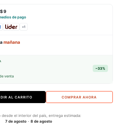
$ 9
medios de pago
+
1
ga
mañana
A
−
33
%
de venta
DIR AL CARRITO
COMPRAR AHORA
desde el interior del país, entrega estimada:
7 de agosto
-
8 de agosto