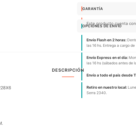
GARANTÍA
Este producto cuenta con 
OPCIONES DE ENVÍO
Envío Flash en 2 horas:
Dentr
las 16 hs. Entrega a cargo de
Envío Express en el día:
Mont
las 16 hs (sábados antes de l
DESCRIPCIÓN
Envío a todo el país desde 
7228X6
Retiro en nuestro local:
Lunes
Serra 2340.
M.