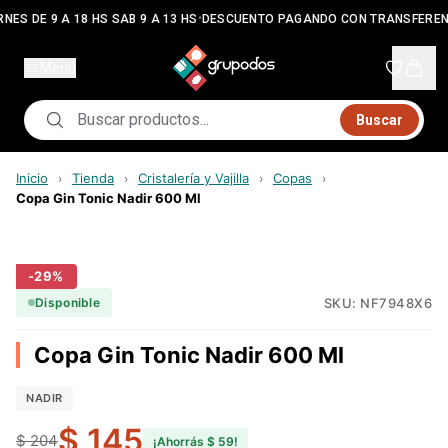
•
NES DE 9 A 18 HS SAB 9 A 13 HS
DESCUENTO PAGANDO CON TRANSFEREN
Menú
Buscar
Inicio
Tienda
Cristalería y Vajilla
Copas
›
›
›
›
Copa Gin Tonic Nadir 600 Ml
-
29
%
SKU:
NF7948X6
Disponible
Copa Gin Tonic Nadir 600 Ml
NADIR
$ 145
$ 204
¡Ahorrás
$ 59
!