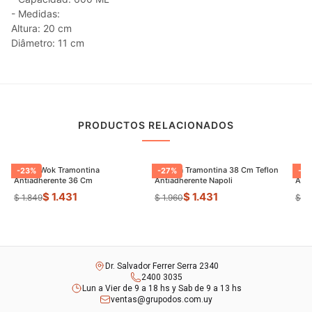
- Medidas:
Altura: 20 cm
Diâmetro: 11 cm
PRODUCTOS RELACIONADOS
Sarten Wok Tramontina
Paellera Tramontina 38 Cm Teflon
Sart
-
23
%
-
27
%
-
9
Antiadherente 36 Cm
Antiadherente Napoli
$ 1.431
$ 1.431
$ 1.849
$ 1.960
$ 8
Dr. Salvador Ferrer Serra 2340
2400 3035
Lun a Vier de 9 a 18 hs y Sab de 9 a 13 hs
ventas@grupodos.com.uy