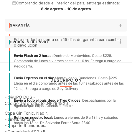
Comprando desde el interior del país, entrega estimada:
8 de agosto
-
10 de agosto
GARANTÍA
Este producto cuenta con 15 días de garantía para cambio
OPCIONES DE ENVÍO
o devolución.
Envío Flash en 2 horas:
Dentro de Montevideo. Costo $225.
Comprando de lunes a viernes hasta las 16 hs. Entrega a cargo de
Pedidos Ya.
Envío Express en el día:
Montevideo y Canelones. Costo $225.
DESCRIPCIÓN
Llega en el día comprando antes de las 16 hs (sábados antes de las
12 hs). Entrega a cargo de Soy Delivery.
- GRUPO DOS -
Envío a todo el país desde Tres Cruces:
Despachamos por la
Código del producto: NF7948X6
agencia que elijas. Abonas al recibir.
Copa Gin Tonic. Nadir.
Retiro en nuestro local:
Lunes a viernes de 9 a 18 hs y sábados
- Linea: Barone.
hasta las 13 hs. Dr. Salvador Ferrer Serra 2340.
- Caja de 6 unidades.
- Capacidad: 600 ML