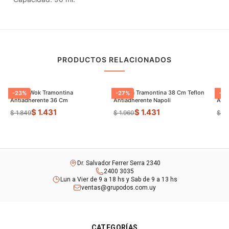
PRODUCTOS RELACIONADOS
Sarten Wok Tramontina
Paellera Tramontina 38 Cm Teflon
Sart
-
23
%
-
27
%
-
9
Antiadherente 36 Cm
Antiadherente Napoli
$ 1.431
$ 1.431
$ 1.849
$ 1.960
$ 8
Dr. Salvador Ferrer Serra 2340
2400 3035
Lun a Vier de 9 a 18 hs y Sab de 9 a 13 hs
ventas@grupodos.com.uy
CATEGORÍAS