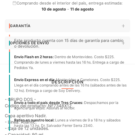
Comprando desde el interior del país, entrega estimada:
10 de agosto
-
11 de agosto
GARANTÍA
Este producto cuenta con 15 días de garantía para cambio
OPCIONES DE ENVÍO
o devolución.
Envío Flash en 2 horas:
Dentro de Montevideo. Costo $225.
Comprando de lunes a viernes hasta las 16 hs. Entrega a cargo de
Pedidos Ya.
Envío Express en el día:
Montevideo y Canelones. Costo $225.
DESCRIPCIÓN
Llega en el día comprando antes de las 16 hs (sábados antes de las
12 hs). Entrega a cargo de Soy Delivery.
- GRUPO DOS -
Envío a todo el país desde Tres Cruces:
Despachamos por la
Código del producto: NF7348X12
agencia que elijas. Abonas al recibir.
Copa aperitivo Nadir.
Retiro en nuestro local:
Lunes a viernes de 9 a 18 hs y sábados
- Linea: Atlantic.
hasta las 13 hs. Dr. Salvador Ferrer Serra 2340.
- Caja de 12 unidades.
- Capacidad: 90 ml.