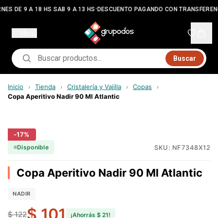
•
NES DE 9 A 18 HS SAB 9 A 13 HS
DESCUENTO PAGANDO CON TRANSFEREN
Menú
Buscar
Inicio
Tienda
Cristalería y Vajilla
Copas
›
›
›
›
Copa Aperitivo Nadir 90 Ml Atlantic
-
17
%
SKU:
NF7348X12
Disponible
Copa Aperitivo Nadir 90 Ml Atlantic
NADIR
$ 101
$ 122
¡Ahorrás
$ 21
!