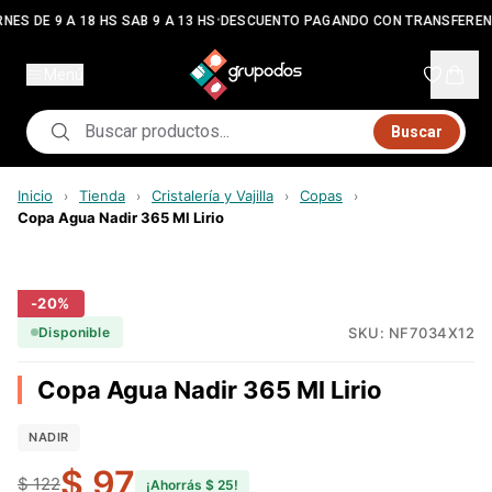
•
NES DE 9 A 18 HS SAB 9 A 13 HS
DESCUENTO PAGANDO CON TRANSFEREN
Menú
Buscar
Inicio
Tienda
Cristalería y Vajilla
Copas
›
›
›
›
Copa Agua Nadir 365 Ml Lirio
-
20
%
SKU:
NF7034X12
Disponible
Copa Agua Nadir 365 Ml Lirio
NADIR
$ 97
$ 122
¡Ahorrás
$ 25
!