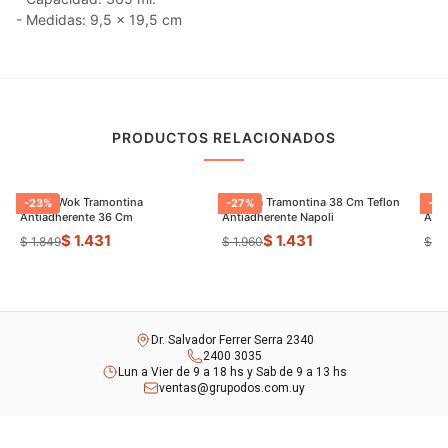
- Medidas: 9,5 x 19,5 cm
PRODUCTOS RELACIONADOS
Sarten Wok Tramontina
Paellera Tramontina 38 Cm Teflon
Sart
-
23
%
-
27
%
-
9
Antiadherente 36 Cm
Antiadherente Napoli
$ 1.431
$ 1.431
$ 1.849
$ 1.960
$ 8
Dr. Salvador Ferrer Serra 2340
2400 3035
Lun a Vier de 9 a 18 hs y Sab de 9 a 13 hs
ventas@grupodos.com.uy