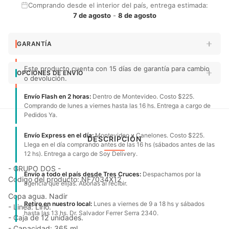
Comprando desde el interior del país, entrega estimada:
7 de agosto
-
8 de agosto
GARANTÍA
Este producto cuenta con 15 días de garantía para cambio
OPCIONES DE ENVÍO
o devolución.
Envío Flash en 2 horas:
Dentro de Montevideo. Costo $225.
Comprando de lunes a viernes hasta las 16 hs. Entrega a cargo de
Pedidos Ya.
Envío Express en el día:
Montevideo y Canelones. Costo $225.
DESCRIPCIÓN
Llega en el día comprando antes de las 16 hs (sábados antes de las
12 hs). Entrega a cargo de Soy Delivery.
- GRUPO DOS -
Envío a todo el país desde Tres Cruces:
Despachamos por la
Código del producto: NF7034X12
agencia que elijas. Abonas al recibir.
Copa agua. Nadir
Retiro en nuestro local:
Lunes a viernes de 9 a 18 hs y sábados
- Linea: Lirio.
hasta las 13 hs. Dr. Salvador Ferrer Serra 2340.
- Caja de 12 unidades.
- Capacidad: 365 ml.