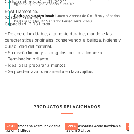
Código del producto: 61224241
agencia que elijas. Abonas al recibir.
Bowl Tramontina.
Retiro en nuestro local:
Lunes a viernes de 9 a 18 hs y sábados
24 CM de diametro.
hasta las 13 hs. Dr. Salvador Ferrer Serra 2340.
Capacidad: 3,03 Litros
- De acero inoxidable, altamente durable, mantiene las
características originales, conservando la belleza, higiene y
durabilidad del material.
- Su diseño limpio y sin ángulos facilita la limpieza.
- Terminación brillante.
- Ideal para preparar alimentos.
- Se pueden lavar diariamente en lavavajillas.
PRODUCTOS RELACIONADOS
Bowl Tramontina Acero Inoxidable
Bowl Tramontina Acero Inoxidable
Sart
-
24
%
-
22
%
-
23
32 Cm 8 Llitros
28 Cm 5 Llitros
Anti