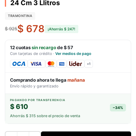
24 Cm 3 Llitros
TRAMONTINA
$ 678
$ 925
¡Ahorrás
$ 247
!
12
cuotas
sin recargo
de
$ 57
Con tarjetas de crédito
·
Ver medios de pago
+
1
Comprando ahora te llega
mañana
Envío rápido y garantizado
PAGANDO POR TRANSFERENCIA
$ 610
−
34
%
Ahorrás
$ 315
sobre el precio de venta