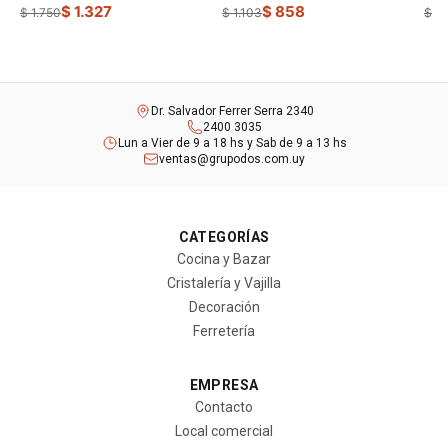
$ 1.327
$ 858
$ 1.750
$ 1.103
$ 1.
Dr. Salvador Ferrer Serra 2340
2400 3035
Lun a Vier de 9 a 18 hs y Sab de 9 a 13 hs
ventas@grupodos.com.uy
CATEGORÍAS
Cocina y Bazar
Cristalería y Vajilla
Decoración
Ferretería
EMPRESA
Contacto
Local comercial