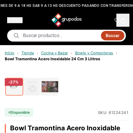
•
NES DE 9 A 18 HS SAB 9 A 13 HS
DESCUENTO PAGANDO CON TRANSFEREN
Menú
Buscar
Inicio
Tienda
Cocina y Bazar
Bowls y Compoteras
›
›
›
›
Bowl Tramontina Acero Inoxidable 24 Cm 3 Llitros
-
27
%
SKU:
61224241
Disponible
Bowl Tramontina Acero Inoxidable