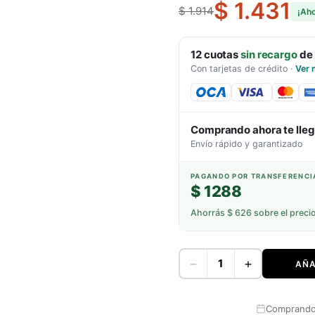
$ 1.431
$ 1.914
¡Ah
12
cuotas
sin recargo
de
Con tarjetas de crédito
·
Ver 
Comprando ahora te lle
Envío rápido y garantizado
PAGANDO POR TRANSFERENCI
$ 1288
Ahorrás
$ 626
sobre el preci
−
+
AÑA
Comprando 