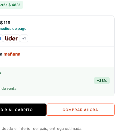
orrás
$ 483
!
$ 119
medios de pago
+
1
ga
mañana
A
−
33
%
o de venta
DIR AL CARRITO
COMPRAR AHORA
desde el interior del país, entrega estimada: