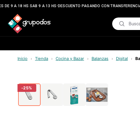
•
 DE 9 A 18 HS SAB 9 A 13 HS
DESCUENTO PAGANDO CON TRANSFERENCIA
Inicio
Tienda
Cocina y Bazar
Balanzas
Digital
Ba
›
›
›
›
›
-
25
%