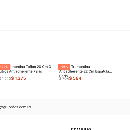
Olla Tramontina Teflon 20 Cm 3
Sarten Tramontina
-
29
%
-
16
%
Litros Antiadherente Paris
Antiadherente 22 Cm Espatula
Paris
$ 1.375
$ 594
$ 1.940
$ 704
s@grupodos.com.uy
COMPRAS