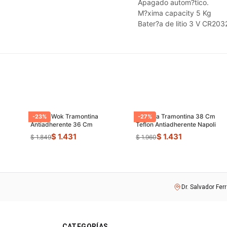
Apagado autom?tico.
M?xima capacity 5 Kg
Bater?a de litio 3 V CR203
Sarten Wok Tramontina
Paellera Tramontina 38 Cm
-
23
%
-
27
%
Antiadherente 36 Cm
Teflon Antiadherente Napoli
$ 1.431
$ 1.431
$ 1.849
$ 1.960
Dr. Salvador Fer
CATEGORÍAS