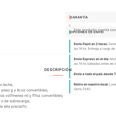
GARANTÍA
Este producto cuenta con 
OPCIONES DE ENVÍO
Envío Flash en 2 horas:
Dentr
las 16 hs. Entrega a cargo de
Envío Express en el día:
Mont
las 16 hs (sábados antes de l
DESCRIPCIÓN
Envío a todo el país desde 
o leche;
Retiro en nuestro local:
Lunes
Serra 2340.
peso g y lb:oz convertibles;
os vol?menes ml y fl?oz convertibles;
l o de sobrecarga;
 alta precisi?n;