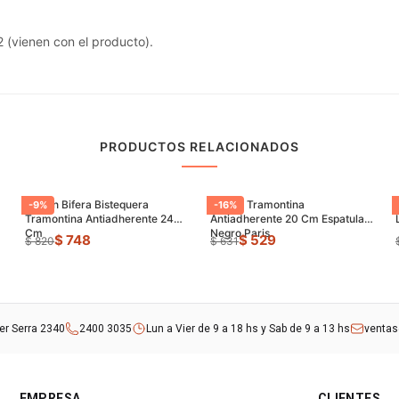
2 (vienen con el producto).
PRODUCTOS RELACIONADOS
Sarten Bifera Bistequera
Sarten Tramontina
-
9
%
-
16
%
Tramontina Antiadherente 24
Antiadherente 20 Cm Espatula
Cm
Negro Paris
$ 748
$ 529
$ 820
$ 631
rer Serra 2340
2400 3035
Lun a Vier de 9 a 18 hs y Sab de 9 a 13 hs
venta
EMPRESA
CLIENTES