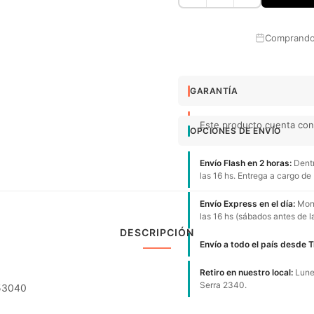
Comprando 
GARANTÍA
Este producto cuenta con 
OPCIONES DE ENVÍO
Envío Flash en 2 horas:
Dentr
las 16 hs. Entrega a cargo de
Envío Express en el día:
Mont
las 16 hs (sábados antes de l
DESCRIPCIÓN
Envío a todo el país desde 
Retiro en nuestro local:
Lunes
Serra 2340.
053040