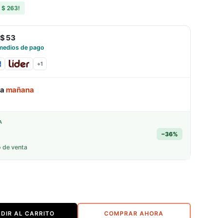
s
$ 263
!
$ 53
medios de pago
+
1
ga
mañana
A
−
36
%
o de venta
DIR AL CARRITO
COMPRAR AHORA