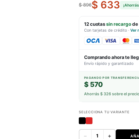
$ 633
$ 896
¡Ahorrá
12
cuotas
sin recargo
de
Con tarjetas de crédito
·
Ver 
Comprando ahora te lle
Envío rápido y garantizado
PAGANDO POR TRANSFERENCI
$ 570
Ahorrás
$ 326
sobre el preci
SELECCIONA TU VARIANTE
−
+
AÑA