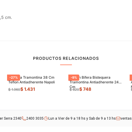
3,5 cm.
PRODUCTOS RELACIONADOS
Paellera Tramontina 38 Cm
Sarten Bifera Bistequera
-
27
%
-
9
%
Teflon Antiadherente Napoli
Tramontina Antiadherente 24
Cm
$ 1.431
$ 748
$ 1.960
$ 820
rer Serra 2340
2400 3035
Lun a Vier de 9 a 18 hs y Sab de 9 a 13 hs
venta