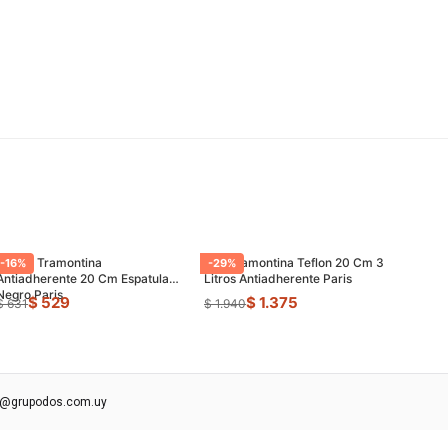
Sarten Tramontina
Olla Tramontina Teflon 20 Cm 3
-
16
%
-
29
%
Antiadherente 20 Cm Espatula
Litros Antiadherente Paris
Negro Paris
$ 529
$ 1.375
$ 631
$ 1.940
s@grupodos.com.uy