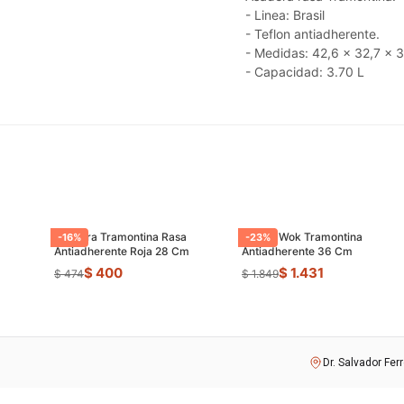
- Linea: Brasil
- Teflon antiadherente.
- Medidas: 42,6 x 32,7 x 
- Capacidad: 3.70 L
Asadera Tramontina Rasa
Sarten Wok Tramontina
-
16
%
-
23
%
Antiadherente Roja 28 Cm
Antiadherente 36 Cm
$ 400
$ 1.431
$ 474
$ 1.849
Dr. Salvador Fer