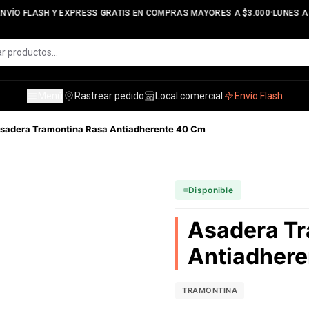
•
VÍO FLASH Y EXPRESS GRATIS EN COMPRAS MAYORES A $3.000
LUNES A V
Menú
Rastrear pedido
Local comercial
Envío Flash
sadera Tramontina Rasa Antiadherente 40 Cm
Disponible
Asadera Tr
Antiadher
TRAMONTINA