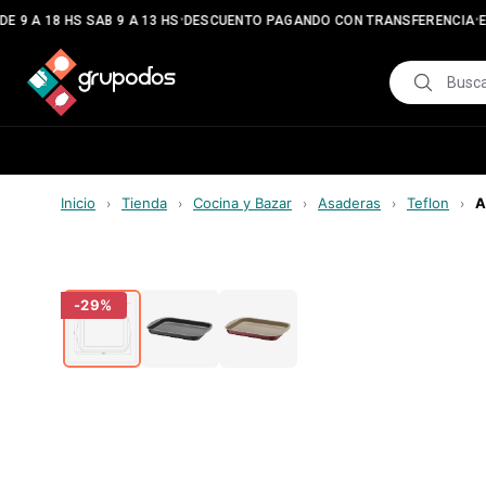
•
•
 9 A 18 HS SAB 9 A 13 HS
DESCUENTO PAGANDO CON TRANSFERENCIA
EN
Inicio
Tienda
Cocina y Bazar
Asaderas
Teflon
A
›
›
›
›
›
-
29
%