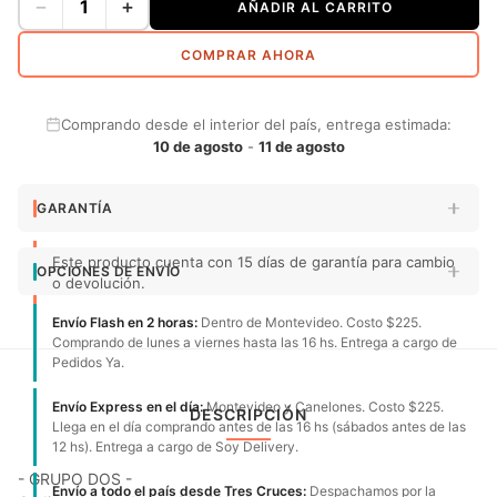
−
+
AÑADIR AL CARRITO
COMPRAR AHORA
Comprando desde el interior del país, entrega estimada:
10 de agosto
-
11 de agosto
GARANTÍA
Este producto cuenta con 15 días de garantía para cambio
OPCIONES DE ENVÍO
o devolución.
Envío Flash en 2 horas:
Dentro de Montevideo. Costo $225.
Comprando de lunes a viernes hasta las 16 hs. Entrega a cargo de
Pedidos Ya.
Envío Express en el día:
Montevideo y Canelones. Costo $225.
DESCRIPCIÓN
Llega en el día comprando antes de las 16 hs (sábados antes de las
12 hs). Entrega a cargo de Soy Delivery.
- GRUPO DOS -
Envío a todo el país desde Tres Cruces:
Despachamos por la