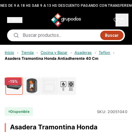
•
NES DE 9 A 18 HS SAB 9 A 13 HS
DESCUENTO PAGANDO CON TRANSFEREN
Menú
Buscar
Inicio
Tienda
Cocina y Bazar
Asaderas
Teflon
›
›
›
›
›
Asadera Tramontina Honda Antiadherente 40 Cm
-
15
%
SKU:
20051040
Disponible
Asadera Tramontina Honda