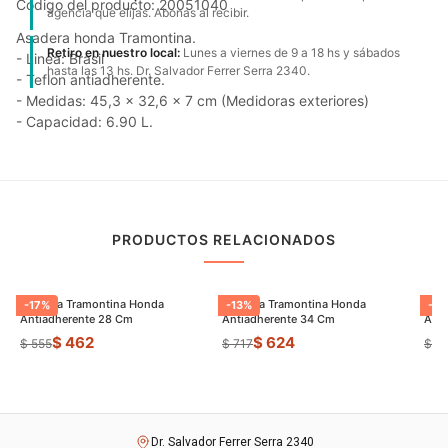
Código del producto: 20051040
agencia que elijas. Abonas al recibir.
Asadera honda Tramontina.
Retiro en nuestro local:
Lunes a viernes de 9 a 18 hs y sábados
- Linea: Brasil
hasta las 13 hs. Dr. Salvador Ferrer Serra 2340.
- Teflon antiadherente.
- Medidas: 45,3 x 32,6 x 7 cm (Medidoras exteriores)
- Capacidad: 6.90 L.
PRODUCTOS RELACIONADOS
Asadera Tramontina Honda
Asadera Tramontina Honda
Sart
-
17
%
-
13
%
-
23
Antiadherente 28 Cm
Antiadherente 34 Cm
Anti
$ 462
$ 624
$ 555
$ 717
$ 1.
Dr. Salvador Ferrer Serra 2340