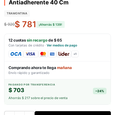
Antiadherente 40 Cm
TRAMONTINA
$ 781
$ 920
¡Ahorrás
$ 139
!
12
cuotas
sin recargo
de
$ 65
Con tarjetas de crédito
·
Ver medios de pago
+
1
Comprando ahora te llega
mañana
Envío rápido y garantizado
PAGANDO POR TRANSFERENCIA
$ 703
−
24
%
Ahorrás
$ 217
sobre el precio de venta