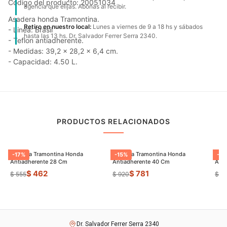
Código del producto: 20051034
agencia que elijas. Abonas al recibir.
Asadera honda Tramontina.
Retiro en nuestro local:
Lunes a viernes de 9 a 18 hs y sábados
- Linea: Brasil
hasta las 13 hs. Dr. Salvador Ferrer Serra 2340.
- Teflon antiadherente.
- Medidas: 39,2 x 28,2 x 6,4 cm.
- Capacidad: 4.50 L.
PRODUCTOS RELACIONADOS
Asadera Tramontina Honda
Asadera Tramontina Honda
Sart
-
17
%
-
15
%
-
23
Antiadherente 28 Cm
Antiadherente 40 Cm
Anti
$ 462
$ 781
$ 555
$ 920
$ 1.
Dr. Salvador Ferrer Serra 2340