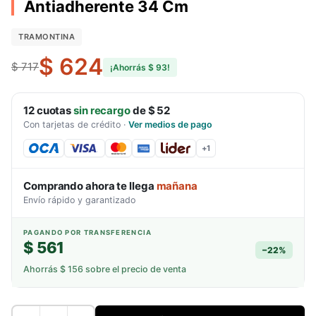
Antiadherente 34 Cm
TRAMONTINA
$ 624
$ 717
¡Ahorrás
$ 93
!
12
cuotas
sin recargo
de
$ 52
Con tarjetas de crédito
·
Ver medios de pago
+
1
Comprando ahora te llega
mañana
Envío rápido y garantizado
PAGANDO POR TRANSFERENCIA
$ 561
−
22
%
Ahorrás
$ 156
sobre el precio de venta