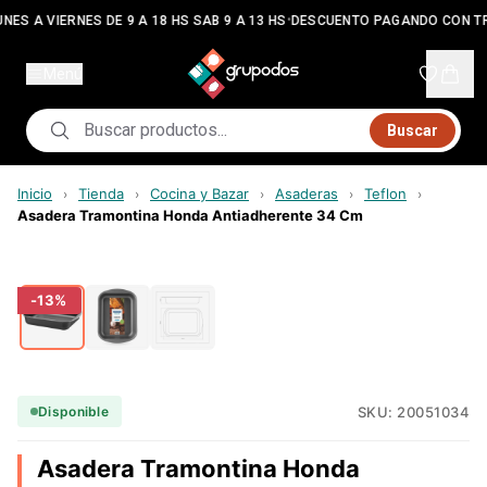
•
NES A VIERNES DE 9 A 18 HS SAB 9 A 13 HS
DESCUENTO PAGANDO CON T
Menú
Buscar
Inicio
Tienda
Cocina y Bazar
Asaderas
Teflon
›
›
›
›
›
Asadera Tramontina Honda Antiadherente 34 Cm
-
13
%
SKU:
20051034
Disponible
Asadera Tramontina Honda