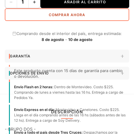
−
+
AÑADIR AL CARRITO
COMPRAR AHORA
Comprando desde el interior del país, entrega estimada:
8 de agosto
-
10 de agosto
GARANTÍA
Este producto cuenta con 15 días de garantía para cambio
OPCIONES DE ENVÍO
o devolución.
Envío Flash en 2 horas:
Dentro de Montevideo. Costo $225.
Comprando de lunes a viernes hasta las 16 hs. Entrega a cargo de
Pedidos Ya.
Envío Express en el día:
Montevideo y Canelones. Costo $225.
DESCRIPCIÓN
Llega en el día comprando antes de las 16 hs (sábados antes de las
12 hs). Entrega a cargo de Soy Delivery.
- GRUPO DOS -
Envío a todo el país desde Tres Cruces:
Despachamos por la