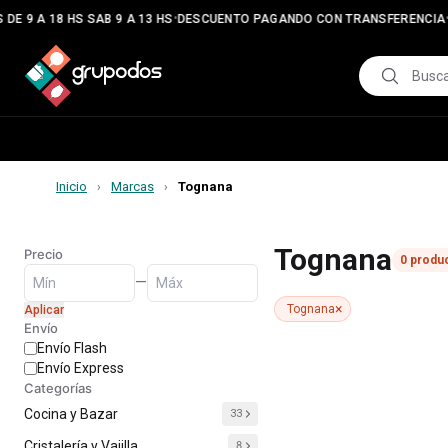
•
•
DE 9 A 18 HS SAB 9 A 13 HS
DESCUENTO PAGANDO CON TRANSFERENCIA
Inicio
Marcas
Tognana
›
›
Tognana
Precio
0
produ
—
×
Tognana
Aplicar
Envío
Envío Flash
Envío Express
Categorías
Cocina y Bazar
33
Cristalería y Vajilla
8