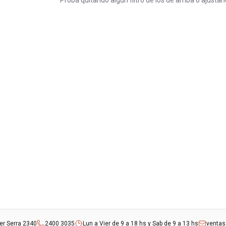
Probá quitando algún filtro de los de arriba o ajustan
rer Serra 2340
2400 3035
Lun a Vier de 9 a 18 hs y Sab de 9 a 13 hs
venta