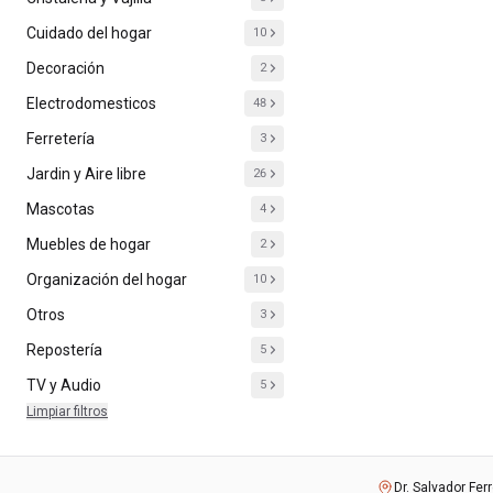
Cuidado del hogar
10
Decoración
2
Electrodomesticos
48
Ferretería
3
Jardin y Aire libre
26
Mascotas
4
Muebles de hogar
2
Organización del hogar
10
Otros
3
Repostería
5
TV y Audio
5
Limpiar filtros
Dr. Salvador Fer