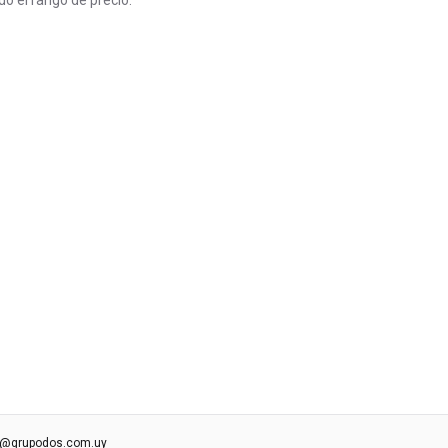
do el rango de precio.
s@grupodos.com.uy