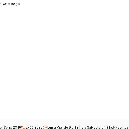
o Arte Regal
rer Serra 2340
2400 3035
Lun a Vier de 9 a 18 hs y Sab de 9 a 13 hs
venta