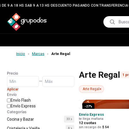
•
•
DE 9 A 18 HS SAB 9 A 13 HS
DESCUENTO PAGANDO CON TRANSFERENCIA
Inicio
Marcas
Arte Regal
›
›
Arte Regal
Precio
1
p
—
×
Arte Regal
Aplicar
Envío
Envío Flash
Envío Express
-
27
%
Categorías
Envío Express
Cocina y Bazar
te llega mañana
33
12
cuotas
sin recargo de
$ 54
Cristalería y Vajilla
8