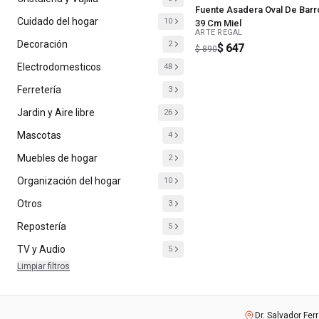
Fuente Asadera Oval De Barr
Cuidado del hogar
10
39 Cm Miel
ARTE REGAL
Decoración
2
$ 647
$ 890
Electrodomesticos
48
Ferretería
3
Jardin y Aire libre
26
Mascotas
4
Muebles de hogar
2
Organización del hogar
10
Otros
3
Repostería
5
TV y Audio
5
Limpiar filtros
Dr. Salvador Fer