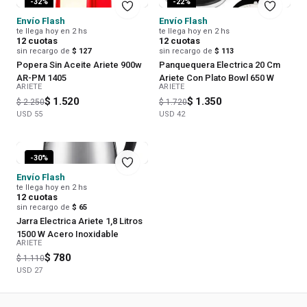
-
32
%
-
22
%
Envío Flash
Envío Flash
te llega hoy en 2 hs
te llega hoy en 2 hs
12
cuotas
12
cuotas
sin recargo de
$ 127
sin recargo de
$ 113
Popera Sin Aceite Ariete 900w
Panquequera Electrica 20 Cm
AR-PM 1405
Ariete Con Plato Bowl 650 W
ARIETE
ARIETE
$ 1.520
$ 1.350
$ 2.250
$ 1.720
USD
55
USD
42
-
30
%
Envío Flash
te llega hoy en 2 hs
12
cuotas
sin recargo de
$ 65
Jarra Electrica Ariete 1,8 Litros
1500 W Acero Inoxidable
ARIETE
$ 780
$ 1.110
USD
27