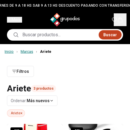
•
RNES DE 9 A 18 HS SAB 9 A 13 HS
DESCUENTO PAGANDO CON TRANSFEREN
Menú
Buscar
Inicio
Marcas
Ariete
›
›
Filtros
Ariete
3
productos
Ordenar:
Más nuevos
×
Ariete