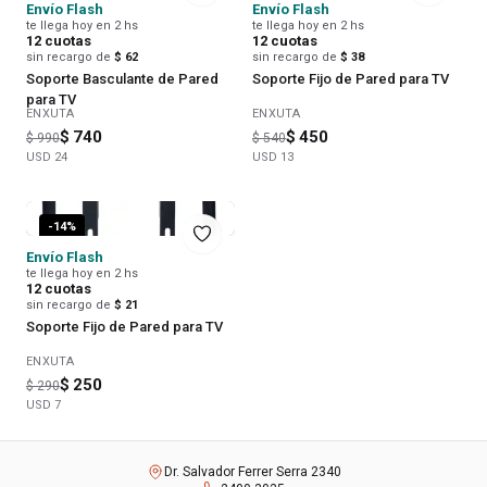
Envío Flash
Envío Flash
te llega hoy en 2 hs
te llega hoy en 2 hs
12
cuotas
12
cuotas
sin recargo de
$ 62
sin recargo de
$ 38
Soporte Basculante de Pared
Soporte Fijo de Pared para TV
para TV
ENXUTA
ENXUTA
$ 740
$ 450
$ 990
$ 540
USD
24
USD
13
-
14
%
Envío Flash
te llega hoy en 2 hs
12
cuotas
sin recargo de
$ 21
Soporte Fijo de Pared para TV
ENXUTA
$ 250
$ 290
USD
7
Dr. Salvador Ferrer Serra 2340