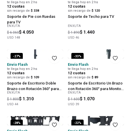
te llega hoy en 2 hs
te llega hoy en 2 hs
12
cuotas
12
cuotas
sin recargo de
$ 338
sin recargo de
$ 120
Soporte de Pie con Ruedas
Soporte de Techo para TV
para TV
ENXUTA
ENXUTA
$ 4.050
$ 1.440
$ 6.060
$ 1.890
USD
148
USD
46
-
27
%
-
33
%
Envío Flash
Envío Flash
te llega hoy en 2 hs
te llega hoy en 2 hs
12
cuotas
12
cuotas
sin recargo de
$ 109
sin recargo de
$ 89
Soporte de Escritorio Doble
Soporte de Escritorio Un Brazo
Brazo con Rotación 360° para
con Rotación 360° para Monitor
ENXUTA
ENXUTA
Monitor para Monitor
para Monitor
$ 1.310
$ 1.070
$ 1.800
$ 1.600
USD
44
USD
39
-
28
%
-
22
%