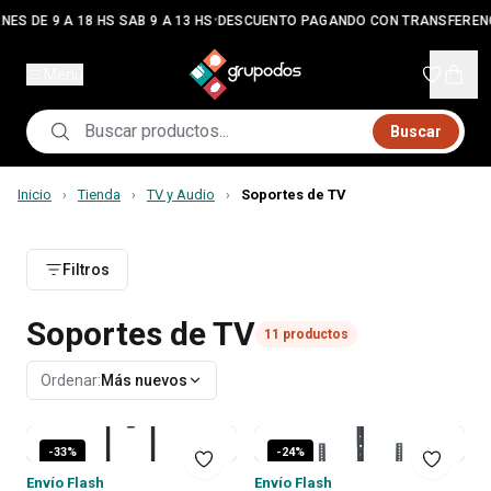
•
NES DE 9 A 18 HS SAB 9 A 13 HS
DESCUENTO PAGANDO CON TRANSFEREN
Menú
Buscar
Inicio
Tienda
TV y Audio
Soportes de TV
›
›
›
Filtros
Soportes de TV
11
productos
Ordenar:
Más nuevos
-
33
%
-
24
%
Envío Flash
Envío Flash