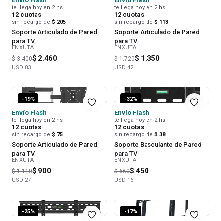
Envío Flash
Envío Flash
te llega hoy en 2 hs
te llega hoy en 2 hs
12
cuotas
12
cuotas
sin recargo de
$ 205
sin recargo de
$ 113
Soporte Articulado de Pared
Soporte Articulado de Pared
para TV
para TV
ENXUTA
ENXUTA
$ 2.460
$ 1.350
$ 3.400
$ 1.720
USD
83
USD
42
-
19
%
-
32
%
Envío Flash
Envío Flash
te llega hoy en 2 hs
te llega hoy en 2 hs
12
cuotas
12
cuotas
sin recargo de
$ 75
sin recargo de
$ 38
Soporte Articulado de Pared
Soporte Basculante de Pared
para TV
para TV
ENXUTA
ENXUTA
$ 900
$ 450
$ 1.110
$ 660
USD
27
USD
16
-
25
%
-
17
%