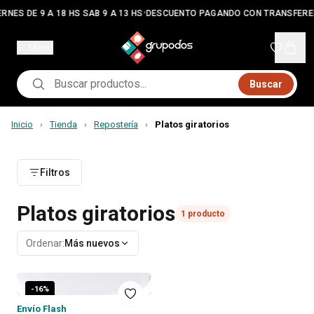
•
RNES DE 9 A 18 HS SAB 9 A 13 HS
DESCUENTO PAGANDO CON TRANSFERE
Menú
Buscar
Inicio
Tienda
Repostería
Platos giratorios
›
›
›
Filtros
Platos giratorios
1
producto
Ordenar:
Más nuevos
-
16
%
Envío Flash