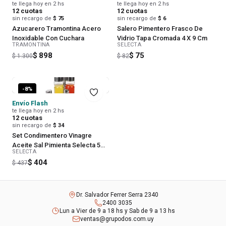
te llega hoy en 2 hs
te llega hoy en 2 hs
12
cuotas
12
cuotas
sin recargo de
$ 75
sin recargo de
$ 6
Azucarero Tramontina Acero
Salero Pimentero Frasco De
Inoxidable Con Cuchara
Vidrio Tapa Cromada 4 X 9 Cm
TRAMONTINA
SELECTA
$ 898
$ 75
$ 1.300
$ 82
-
8
%
Envío Flash
te llega hoy en 2 hs
12
cuotas
sin recargo de
$ 34
Set Condimentero Vinagre
Aceite Sal Pimienta Selecta 5
SELECTA
Pz
$ 404
$ 437
Dr. Salvador Ferrer Serra 2340
2400 3035
Lun a Vier de 9 a 18 hs y Sab de 9 a 13 hs
ventas@grupodos.com.uy