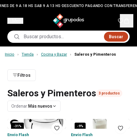
•
RNES DE 9 A 18 HS SAB 9 A 13 HS
DESCUENTO PAGANDO CON TRANSFEREN
Menú
Buscar
Inicio
Tienda
Cocina y Bazar
Saleros y Pimenteros
›
›
›
Filtros
Saleros y Pimenteros
3
productos
Ordenar:
Más nuevos
-
31
%
-
9
%
Envío Flash
Envío Flash