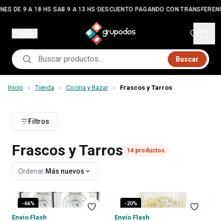
•
NES DE 9 A 18 HS SAB 9 A 13 HS
DESCUENTO PAGANDO CON TRANSFEREN
Menú
Buscar
Inicio
Tienda
Cocina y Bazar
Frascos y Tarros
›
›
›
Filtros
Frascos y Tarros
14
productos
Ordenar:
Más nuevos
-
66
%
-
20
%
Envío Flash
Envío Flash