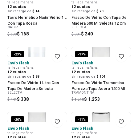
te llega mañana
te llega mañana
12
cuotas
12
cuotas
sin recargo de
$ 14
sin recargo de
$ 20
Tarro Hermético Nadir Vidrio 1 L
Frasco De Vidrio Con Tapa De
Con Tapa Rosca
Madera 500 Ml Selecta 12 Cm
NADIR
SELECTA
$ 168
$ 240
$ 500
$ 301
-
23
%
-
17
%
Envío Flash
Envío Flash
te llega mañana
te llega mañana
12
cuotas
12
cuotas
sin recargo de
$ 28
sin recargo de
$ 104
Frasco De Vidrio 1 Litro Con
Frasco De Vidrio Tramontina
Tapa De Madera Selecta
Purezza Tapa Acero 1400 Ml
SELECTA
TRAMONTINA
$ 338
$ 1.253
$ 441
$ 1.510
-
20
%
-
11
%
Envío Flash
Envío Flash
te llega mañana
te llega mañana
12
cuotas
12
cuotas