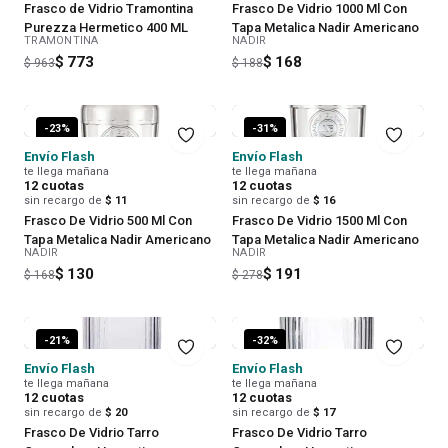
Frasco de Vidrio Tramontina
Frasco De Vidrio 1000 Ml Con
Purezza Hermetico 400 ML
Tapa Metalica Nadir Americano
TRAMONTINA
NADIR
$ 773
$ 168
$ 963
$ 188
-
23
%
-
31
%
Envío Flash
Envío Flash
te llega mañana
te llega mañana
12
cuotas
12
cuotas
sin recargo de
$ 11
sin recargo de
$ 16
Frasco De Vidrio 500 Ml Con
Frasco De Vidrio 1500 Ml Con
Tapa Metalica Nadir Americano
Tapa Metalica Nadir Americano
NADIR
NADIR
$ 130
$ 191
$ 168
$ 278
-
21
%
-
32
%
Envío Flash
Envío Flash
te llega mañana
te llega mañana
12
cuotas
12
cuotas
sin recargo de
$ 20
sin recargo de
$ 17
Frasco De Vidrio Tarro
Frasco De Vidrio Tarro