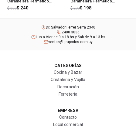
Caramelera Hermetico
Caramelera Hermetico
Conserva 1300 Ml
Conserva 1000 Ml
$ 240
$ 198
$ 303
$ 293
Dr. Salvador Ferrer Serra 2340
2400 3035
Lun a Vier de 9 a 18 hs y Sab de 9 a 13 hs
ventas@grupodos.com.uy
CATEGORÍAS
Cocina y Bazar
Cristalería y Vajilla
Decoración
Ferretería
EMPRESA
Contacto
Local comercial