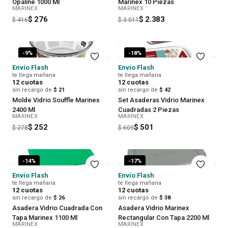
Opaline 1000 Ml
Marinex 10 Piezas
MARINEX
MARINEX
$ 276
$ 2.383
$ 416
$ 3.011
-
9
%
-
18
%
Envío Flash
Envío Flash
te llega mañana
te llega mañana
12
cuotas
12
cuotas
sin recargo de
$ 21
sin recargo de
$ 42
Molde Vidrio Souffle Marinex
Set Asaderas Vidrio Marinex
2400 Ml
Cuadradas 2 Piezas
MARINEX
MARINEX
$ 252
$ 501
$ 278
$ 609
-
14
%
-
17
%
Envío Flash
Envío Flash
te llega mañana
te llega mañana
12
cuotas
12
cuotas
sin recargo de
$ 26
sin recargo de
$ 38
Asadera Vidrio Cuadrada Con
Asadera Vidrio Marinex
Tapa Marinex 1100 Ml
Rectangular Con Tapa 2200 Ml
MARINEX
MARINEX