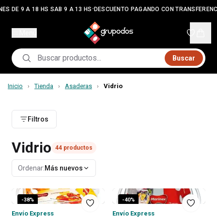
•
ES DE 9 A 18 HS SAB 9 A 13 HS
DESCUENTO PAGANDO CON TRANSFERENC
Menú
Buscar
Inicio
Tienda
Asaderas
Vidrio
›
›
›
Filtros
Vidrio
44
productos
Ordenar:
Más nuevos
-
38
%
-
40
%
Envío Express
Envío Express