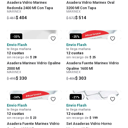
Asadera Vidrio Marinex
Asadera Vidrio Marinex Oval
Redonda 2400 Ml Con Tapa
3200 Ml Con Tapa
MARINEX
MARINEX
$ 404
$ 514
$ 461
$ 572
-
33
%
-
25
%
Envío Flash
Envío Flash
te llega mañana
te llega mañana
12
cuotas
12
cuotas
sin recargo de
$ 28
sin recargo de
$ 25
Asadera Marinex Vidrio Opaline
Asadera Fuente Marinex Vidrio
2000 Ml
Opaline 1600 Ml
MARINEX
MARINEX
$ 330
$ 303
$ 495
$ 406
-
34
%
-
21
%
Envío Flash
Envío Flash
te llega mañana
te llega mañana
12
cuotas
12
cuotas
sin recargo de
$ 23
sin recargo de
$ 199
Asadera Fuente Marinex Vidrio
Set Asaderas Vidrio Horno