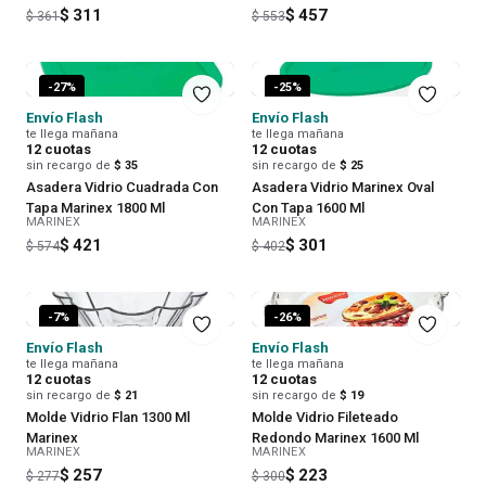
$ 311
$ 457
$ 361
$ 553
-
27
%
-
25
%
Envío Flash
Envío Flash
te llega mañana
te llega mañana
12
cuotas
12
cuotas
sin recargo de
$ 35
sin recargo de
$ 25
Asadera Vidrio Cuadrada Con
Asadera Vidrio Marinex Oval
Tapa Marinex 1800 Ml
Con Tapa 1600 Ml
MARINEX
MARINEX
$ 421
$ 301
$ 574
$ 402
-
7
%
-
26
%
Envío Flash
Envío Flash
te llega mañana
te llega mañana
12
cuotas
12
cuotas
sin recargo de
$ 21
sin recargo de
$ 19
Molde Vidrio Flan 1300 Ml
Molde Vidrio Fileteado
Marinex
Redondo Marinex 1600 Ml
MARINEX
MARINEX
$ 257
$ 223
$ 277
$ 300