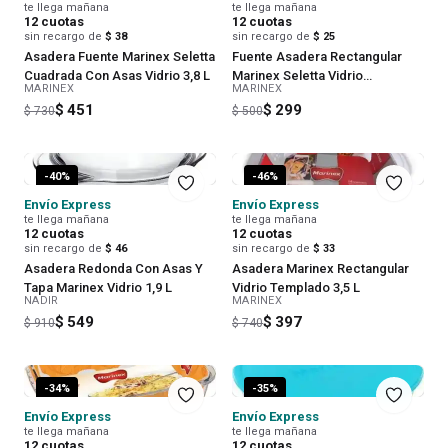
te llega mañana
te llega mañana
12
cuotas
12
cuotas
sin recargo de
$ 38
sin recargo de
$ 25
Asadera Fuente Marinex Seletta
Fuente Asadera Rectangular
Cuadrada Con Asas Vidrio 3,8 L
Marinex Seletta Vidrio
MARINEX
MARINEX
Templado 2,7 L
$ 451
$ 299
$ 730
$ 500
-
40
%
-
46
%
Envío Express
Envío Express
te llega mañana
te llega mañana
12
cuotas
12
cuotas
sin recargo de
$ 46
sin recargo de
$ 33
Asadera Redonda Con Asas Y
Asadera Marinex Rectangular
Tapa Marinex Vidrio 1,9 L
Vidrio Templado 3,5 L
NADIR
MARINEX
$ 549
$ 397
$ 910
$ 740
-
34
%
-
35
%
Envío Express
Envío Express
te llega mañana
te llega mañana
12
cuotas
12
cuotas